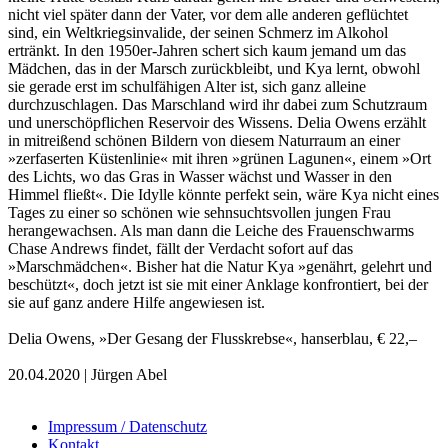
nicht viel später dann der Vater, vor dem alle anderen geflüchtet
sind, ein Weltkriegsinvalide, der seinen Schmerz im Alkohol
ertränkt. In den 1950er-Jahren schert sich kaum jemand um das
Mädchen, das in der Marsch zurückbleibt, und Kya lernt, obwohl
sie gerade erst im schulfähigen Alter ist, sich ganz alleine
durchzuschlagen. Das Marschland wird ihr dabei zum Schutzraum
und unerschöpflichen Reservoir des Wissens. Delia Owens erzählt
in mitreißend schönen Bildern von diesem Naturraum an einer
»zerfaserten Küstenlinie« mit ihren »grünen Lagunen«, einem »Ort
des Lichts, wo das Gras in Wasser wächst und Wasser in den
Himmel fließt«. Die Idylle könnte perfekt sein, wäre Kya nicht eines
Tages zu einer so schönen wie sehnsuchtsvollen jungen Frau
herangewachsen. Als man dann die Leiche des Frauenschwarms
Chase Andrews findet, fällt der Verdacht sofort auf das
»Marschmädchen«. Bisher hat die Natur Kya »genährt, gelehrt und
beschützt«, doch jetzt ist sie mit einer Anklage konfrontiert, bei der
sie auf ganz andere Hilfe angewiesen ist.
Delia Owens, »Der Gesang der Flusskrebse«, hanserblau, € 22,–
20.04.2020 | Jürgen Abel
Impressum / Datenschutz
Kontakt