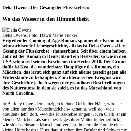
Delia Owens »Der Gesang der Flusskrebse«
Wo das Wasser in den Himmel fließt
Delia Owens, Foto: Dawn Marie Tucker
Ergreifender Coming-of-Age-Roman, spannender Krimi und
sehnsuchtsvolle Liebesgeschichte, all das ist Delia Owens »Der
Gesang der Flusskrebse« (hanserblau). Seit über einem halben
Jahr ist der Roman in Deutschland ein Bestseller, so wie in den
USA schon seit seinem Erscheinen im Herbst 2018. Der Grund
dafür ist Kya, die wunderbare Hauptfigur des Romans, ein
Mädchen, das lernt, sich ganz auf sich alleine gestellt gegen alle
Widerstände zu behaupten. Zum literarischen Ereignis wird
ihre Geschichte jedoch wegen der grandiosen Beschreibungen
des Naturraums, in dem sie spielt, es ist das Marschland von
North Carolina.
In Barkley Cove, dem einzigen kleinen Ort in der Nähe, wird sie
von allen nur das »Marschmädchen« genannt, weil sie »weit
draußen« lebt, dort, »wo die Flusskrebse singen«. Kya Clark ist ein
kleines Mädchen, als sie eines Tages ihrer Mutter hinterherblickt,
wie sie das einsame Marschland verlässt, in dem die Familie eine
kleine Hütte besitzt. Kurz darauf gehen ihre Brüder und Schwestern,