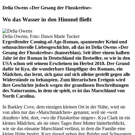
Delia Owens »Der Gesang der Flusskrebse«
Wo das Wasser in den Himmel fließt
Delia Owens, Foto: Dawn Marie Tucker
Ergreifender Coming-of-Age-Roman, spannender Krimi und
sehnsuchtsvolle Liebesgeschichte, all das ist Delia Owens »Der
Gesang der Flusskrebse« (hanserblau). Seit über einem halben
Jahr ist der Roman in Deutschland ein Bestseller, so wie in den
USA schon seit seinem Erscheinen im Herbst 2018. Der Grund
dafür ist Kya, die wunderbare Hauptfigur des Romans, ein
Mädchen, das lernt, sich ganz auf sich alleine gestellt gegen alle
Widerstände zu behaupten. Zum literarischen Ereignis wird
ihre Geschichte jedoch wegen der grandiosen Beschreibungen
des Naturraums, in dem sie spielt, es ist das Marschland von
North Carolina.
In Barkley Cove, dem einzigen kleinen Ort in der Nähe, wird sie
von allen nur das »Marschmädchen« genannt, weil sie »weit
draußen« lebt, dort, »wo die Flusskrebse singen«. Kya Clark ist ein
kleines Mädchen, als sie eines Tages ihrer Mutter hinterherblickt,
wie sie das einsame Marschland verlässt, in dem die Familie eine
kleine Hütte besitzt. Kurz darauf gehen ihre Brüder und Schwestern,