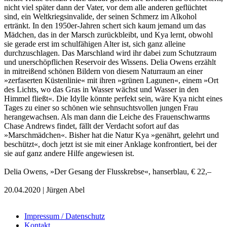
nicht viel später dann der Vater, vor dem alle anderen geflüchtet
sind, ein Weltkriegsinvalide, der seinen Schmerz im Alkohol
ertränkt. In den 1950er-Jahren schert sich kaum jemand um das
Mädchen, das in der Marsch zurückbleibt, und Kya lernt, obwohl
sie gerade erst im schulfähigen Alter ist, sich ganz alleine
durchzuschlagen. Das Marschland wird ihr dabei zum Schutzraum
und unerschöpflichen Reservoir des Wissens. Delia Owens erzählt
in mitreißend schönen Bildern von diesem Naturraum an einer
»zerfaserten Küstenlinie« mit ihren »grünen Lagunen«, einem »Ort
des Lichts, wo das Gras in Wasser wächst und Wasser in den
Himmel fließt«. Die Idylle könnte perfekt sein, wäre Kya nicht eines
Tages zu einer so schönen wie sehnsuchtsvollen jungen Frau
herangewachsen. Als man dann die Leiche des Frauenschwarms
Chase Andrews findet, fällt der Verdacht sofort auf das
»Marschmädchen«. Bisher hat die Natur Kya »genährt, gelehrt und
beschützt«, doch jetzt ist sie mit einer Anklage konfrontiert, bei der
sie auf ganz andere Hilfe angewiesen ist.
Delia Owens, »Der Gesang der Flusskrebse«, hanserblau, € 22,–
20.04.2020 | Jürgen Abel
Impressum / Datenschutz
Kontakt