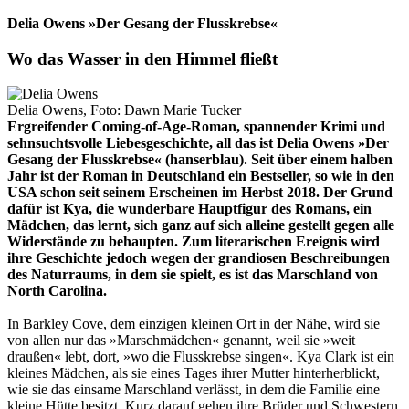
Delia Owens »Der Gesang der Flusskrebse«
Wo das Wasser in den Himmel fließt
Delia Owens, Foto: Dawn Marie Tucker
Ergreifender Coming-of-Age-Roman, spannender Krimi und
sehnsuchtsvolle Liebesgeschichte, all das ist Delia Owens »Der
Gesang der Flusskrebse« (hanserblau). Seit über einem halben
Jahr ist der Roman in Deutschland ein Bestseller, so wie in den
USA schon seit seinem Erscheinen im Herbst 2018. Der Grund
dafür ist Kya, die wunderbare Hauptfigur des Romans, ein
Mädchen, das lernt, sich ganz auf sich alleine gestellt gegen alle
Widerstände zu behaupten. Zum literarischen Ereignis wird
ihre Geschichte jedoch wegen der grandiosen Beschreibungen
des Naturraums, in dem sie spielt, es ist das Marschland von
North Carolina.
In Barkley Cove, dem einzigen kleinen Ort in der Nähe, wird sie
von allen nur das »Marschmädchen« genannt, weil sie »weit
draußen« lebt, dort, »wo die Flusskrebse singen«. Kya Clark ist ein
kleines Mädchen, als sie eines Tages ihrer Mutter hinterherblickt,
wie sie das einsame Marschland verlässt, in dem die Familie eine
kleine Hütte besitzt. Kurz darauf gehen ihre Brüder und Schwestern,