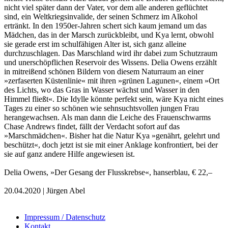
nicht viel später dann der Vater, vor dem alle anderen geflüchtet
sind, ein Weltkriegsinvalide, der seinen Schmerz im Alkohol
ertränkt. In den 1950er-Jahren schert sich kaum jemand um das
Mädchen, das in der Marsch zurückbleibt, und Kya lernt, obwohl
sie gerade erst im schulfähigen Alter ist, sich ganz alleine
durchzuschlagen. Das Marschland wird ihr dabei zum Schutzraum
und unerschöpflichen Reservoir des Wissens. Delia Owens erzählt
in mitreißend schönen Bildern von diesem Naturraum an einer
»zerfaserten Küstenlinie« mit ihren »grünen Lagunen«, einem »Ort
des Lichts, wo das Gras in Wasser wächst und Wasser in den
Himmel fließt«. Die Idylle könnte perfekt sein, wäre Kya nicht eines
Tages zu einer so schönen wie sehnsuchtsvollen jungen Frau
herangewachsen. Als man dann die Leiche des Frauenschwarms
Chase Andrews findet, fällt der Verdacht sofort auf das
»Marschmädchen«. Bisher hat die Natur Kya »genährt, gelehrt und
beschützt«, doch jetzt ist sie mit einer Anklage konfrontiert, bei der
sie auf ganz andere Hilfe angewiesen ist.
Delia Owens, »Der Gesang der Flusskrebse«, hanserblau, € 22,–
20.04.2020 | Jürgen Abel
Impressum / Datenschutz
Kontakt