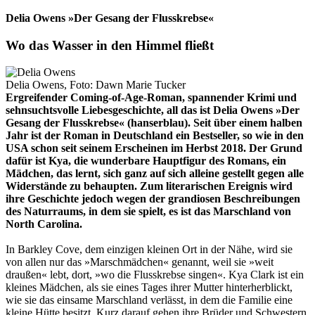
Delia Owens »Der Gesang der Flusskrebse«
Wo das Wasser in den Himmel fließt
Delia Owens, Foto: Dawn Marie Tucker
Ergreifender Coming-of-Age-Roman, spannender Krimi und
sehnsuchtsvolle Liebesgeschichte, all das ist Delia Owens »Der
Gesang der Flusskrebse« (hanserblau). Seit über einem halben
Jahr ist der Roman in Deutschland ein Bestseller, so wie in den
USA schon seit seinem Erscheinen im Herbst 2018. Der Grund
dafür ist Kya, die wunderbare Hauptfigur des Romans, ein
Mädchen, das lernt, sich ganz auf sich alleine gestellt gegen alle
Widerstände zu behaupten. Zum literarischen Ereignis wird
ihre Geschichte jedoch wegen der grandiosen Beschreibungen
des Naturraums, in dem sie spielt, es ist das Marschland von
North Carolina.
In Barkley Cove, dem einzigen kleinen Ort in der Nähe, wird sie
von allen nur das »Marschmädchen« genannt, weil sie »weit
draußen« lebt, dort, »wo die Flusskrebse singen«. Kya Clark ist ein
kleines Mädchen, als sie eines Tages ihrer Mutter hinterherblickt,
wie sie das einsame Marschland verlässt, in dem die Familie eine
kleine Hütte besitzt. Kurz darauf gehen ihre Brüder und Schwestern,