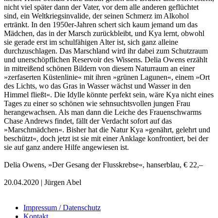
nicht viel später dann der Vater, vor dem alle anderen geflüchtet
sind, ein Weltkriegsinvalide, der seinen Schmerz im Alkohol
ertränkt. In den 1950er-Jahren schert sich kaum jemand um das
Mädchen, das in der Marsch zurückbleibt, und Kya lernt, obwohl
sie gerade erst im schulfähigen Alter ist, sich ganz alleine
durchzuschlagen. Das Marschland wird ihr dabei zum Schutzraum
und unerschöpflichen Reservoir des Wissens. Delia Owens erzählt
in mitreißend schönen Bildern von diesem Naturraum an einer
»zerfaserten Küstenlinie« mit ihren »grünen Lagunen«, einem »Ort
des Lichts, wo das Gras in Wasser wächst und Wasser in den
Himmel fließt«. Die Idylle könnte perfekt sein, wäre Kya nicht eines
Tages zu einer so schönen wie sehnsuchtsvollen jungen Frau
herangewachsen. Als man dann die Leiche des Frauenschwarms
Chase Andrews findet, fällt der Verdacht sofort auf das
»Marschmädchen«. Bisher hat die Natur Kya »genährt, gelehrt und
beschützt«, doch jetzt ist sie mit einer Anklage konfrontiert, bei der
sie auf ganz andere Hilfe angewiesen ist.
Delia Owens, »Der Gesang der Flusskrebse«, hanserblau, € 22,–
20.04.2020 | Jürgen Abel
Impressum / Datenschutz
Kontakt