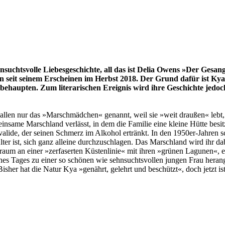
htsvolle Liebesgeschichte, all das ist Delia Owens »Der Gesang d
on seit seinem Erscheinen im Herbst 2018. Der Grund dafür ist K
de zu behaupten. Zum literarischen Ereignis wird ihre Geschichte j
allen nur das »Marschmädchen« genannt, weil sie »weit draußen« lebt, 
 einsame Marschland verlässt, in dem die Familie eine kleine Hütte besi
invalide, der seinen Schmerz im Alkohol ertränkt. In den 1950er-Jahre
Alter ist, sich ganz alleine durchzuschlagen. Das Marschland wird ihr
raum an einer »zerfaserten Küstenlinie« mit ihren »grünen Lagunen«, 
 eines Tages zu einer so schönen wie sehnsuchtsvollen jungen Frau he
her hat die Natur Kya »genährt, gelehrt und beschützt«, doch jetzt ist 