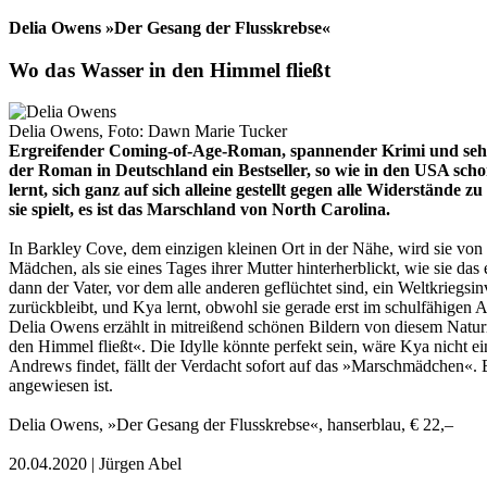
Delia Owens »Der Gesang der Flusskrebse«
Wo das Wasser in den Himmel fließt
Delia Owens, Foto: Dawn Marie Tucker
Ergreifender Coming-of-Age-Roman, spannender Krimi und sehnsuc
der Roman in Deutschland ein Bestseller, so wie in den USA sch
lernt, sich ganz auf sich alleine gestellt gegen alle Widerstän
sie spielt, es ist das Marschland von North Carolina.
In Barkley Cove, dem einzigen kleinen Ort in der Nähe, wird sie von 
Mädchen, als sie eines Tages ihrer Mutter hinterherblickt, wie sie das
dann der Vater, vor dem alle anderen geflüchtet sind, ein Weltkriegs
zurückbleibt, und Kya lernt, obwohl sie gerade erst im schulfähigen 
Delia Owens erzählt in mitreißend schönen Bildern von diesem Natur
den Himmel fließt«. Die Idylle könnte perfekt sein, wäre Kya nicht
Andrews findet, fällt der Verdacht sofort auf das »Marschmädchen«. Bis
angewiesen ist.
Delia Owens, »Der Gesang der Flusskrebse«, hanserblau, € 22,–
20.04.2020 | Jürgen Abel