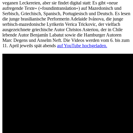
veganen Leckereien, aber sie findet digital statt: Es gibt »neue
aufregende Texte« (»foundintranslation«) auf Mazedonisch und
Serbisch, Griechisch, Spanisch, Portugiesisch und Deutsch. Es lesen
die junge brasilianische Performerin Adelaide Ivánova, die junge
serbisch-mazedonische Lyrikerin Verica Trickovic, der vielfach
ausgezeichnete griechische Autor Christos Asteriou, der in Chile
lebende Autor Benjamín Labatut sowie die Hamburger Autoren
Marc Degens und Anselm Neft. Die Videos werden vom 6. bis zum
11. April jeweils spät abends
auf YouTube hochgeladen.