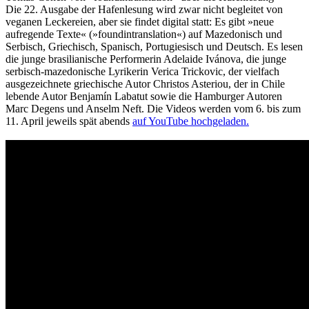
Die 22. Ausgabe der Hafenlesung wird zwar nicht begleitet von
veganen Leckereien, aber sie findet digital statt: Es gibt »neue
aufregende Texte« (»foundintranslation«) auf Mazedonisch und
Serbisch, Griechisch, Spanisch, Portugiesisch und Deutsch. Es lesen
die junge brasilianische Performerin Adelaide Ivánova, die junge
serbisch-mazedonische Lyrikerin Verica Trickovic, der vielfach
ausgezeichnete griechische Autor Christos Asteriou, der in Chile
lebende Autor Benjamín Labatut sowie die Hamburger Autoren
Marc Degens und Anselm Neft. Die Videos werden vom 6. bis zum
11. April jeweils spät abends
auf YouTube hochgeladen.