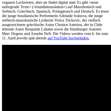
veganen Leckereien, aber sie findet digital statt: Es gibt »neue
aufregende Texte« (»foundintranslation«) auf Mazedonisch und
Serbisch, Griechisch, Spanisch, Portugiesisch und Deutsch. Es lesen
die junge brasilianische Performerin Adelaide Ivánova, die junge
serbisch-mazedonische Lyrikerin Verica Trickovic, der vielfach
ausgezeichnete griechische Autor Christos Asteriou, der in Chile
lebende Autor Benjamín Labatut sowie die Hamburger Autoren
Marc Degens und Anselm Neft. Die Videos werden vom 6. bis zum
11. April jeweils spät abends
auf YouTube hochgeladen.