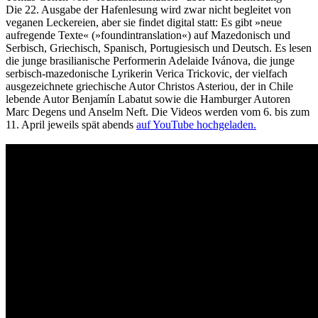
Die 22. Ausgabe der Hafenlesung wird zwar nicht begleitet von
veganen Leckereien, aber sie findet digital statt: Es gibt »neue
aufregende Texte« (»foundintranslation«) auf Mazedonisch und
Serbisch, Griechisch, Spanisch, Portugiesisch und Deutsch. Es lesen
die junge brasilianische Performerin Adelaide Ivánova, die junge
serbisch-mazedonische Lyrikerin Verica Trickovic, der vielfach
ausgezeichnete griechische Autor Christos Asteriou, der in Chile
lebende Autor Benjamín Labatut sowie die Hamburger Autoren
Marc Degens und Anselm Neft. Die Videos werden vom 6. bis zum
11. April jeweils spät abends
auf YouTube hochgeladen.