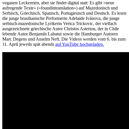
veganen Leckereien, aber sie findet digital statt: Es gibt »neue
aufregende Texte« (»foundintranslation«) auf Mazedonisch und
Serbisch, Griechisch, Spanisch, Portugiesisch und Deutsch. Es lesen
die junge brasilianische Performerin Adelaide Ivánova, die junge
serbisch-mazedonische Lyrikerin Verica Trickovic, der vielfach
ausgezeichnete griechische Autor Christos Asteriou, der in Chile
lebende Autor Benjamín Labatut sowie die Hamburger Autoren
Marc Degens und Anselm Neft. Die Videos werden vom 6. bis zum
11. April jeweils spät abends
auf YouTube hochgeladen.