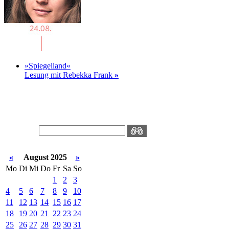
»Spiegelland«
Lesung mit Rebekka Frank
»
«
August 2025
»
Mo
Di
Mi
Do
Fr
Sa
So
1
2
3
4
5
6
7
8
9
10
11
12
13
14
15
16
17
18
19
20
21
22
23
24
25
26
27
28
29
30
31