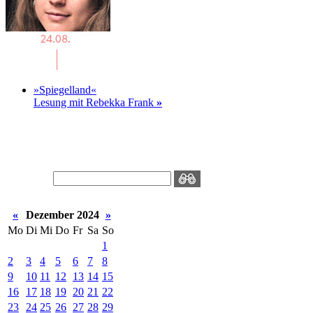
»Spiegelland«
Lesung mit Rebekka Frank
»
«
Dezember 2024
»
Mo
Di
Mi
Do
Fr
Sa
So
1
2
3
4
5
6
7
8
9
10
11
12
13
14
15
16
17
18
19
20
21
22
23
24
25
26
27
28
29