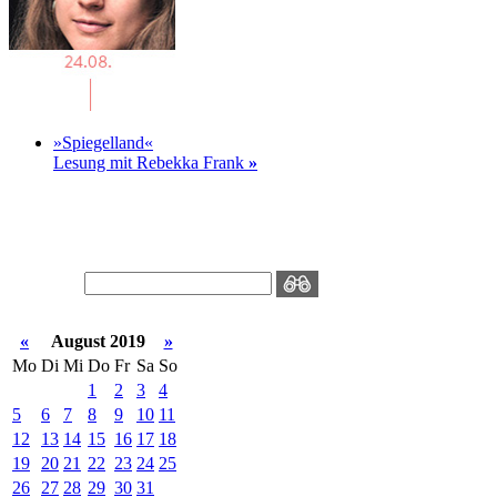
»Spiegelland«
Lesung mit Rebekka Frank
»
«
August 2019
»
Mo
Di
Mi
Do
Fr
Sa
So
1
2
3
4
5
6
7
8
9
10
11
12
13
14
15
16
17
18
19
20
21
22
23
24
25
26
27
28
29
30
31