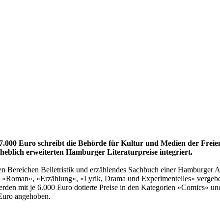
57.000 Euro schreibt die Behörde für Kultur und Medien der Frei
rheblich erweiterten Hamburger Literaturpreise integriert.
en Bereichen Belletristik und erzählendes Sachbuch einer Hamburger Au
rien »Roman«, »Erzählung«, »Lyrik, Drama und Experimentelles« verge
 werden mit je 6.000 Euro dotierte Preise in den Kategorien »Comics« 
 Euro angehoben.