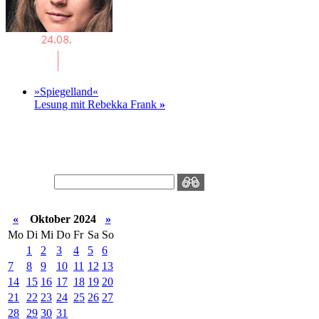
»Spiegelland«
Lesung mit Rebekka Frank
»
«
Oktober 2024
»
Mo
Di
Mi
Do
Fr
Sa
So
1
2
3
4
5
6
7
8
9
10
11
12
13
14
15
16
17
18
19
20
21
22
23
24
25
26
27
28
29
30
31