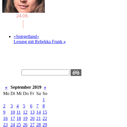
»Spiegelland«
Lesung mit Rebekka Frank
»
«
September 2019
»
Mo
Di
Mi
Do
Fr
Sa
So
1
2
3
4
5
6
7
8
9
10
11
12
13
14
15
16
17
18
19
20
21
22
23
24
25
26
27
28
29