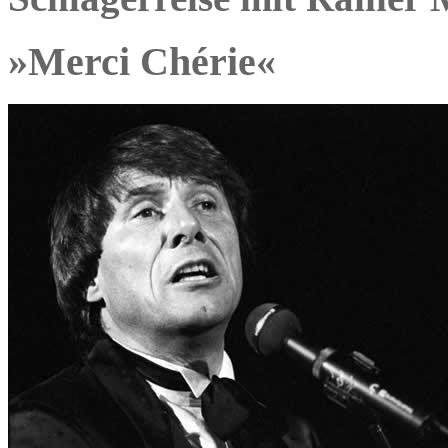
»Merci Chérie«