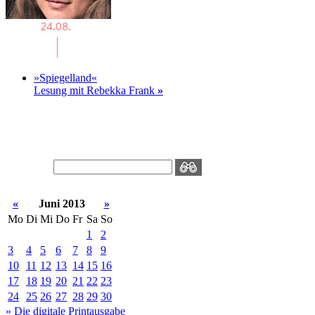
»Spiegelland«
Lesung mit Rebekka Frank
»
«
Juni 2013
»
Mo
Di
Mi
Do
Fr
Sa
So
1
2
3
4
5
6
7
8
9
10
11
12
13
14
15
16
17
18
19
20
21
22
23
24
25
26
27
28
29
30
» Die digitale Printausgabe