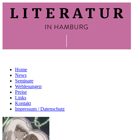
Home
News
Seminare
Weblesungen
Preise
Links
Kontakt
Impressum / Datenschutz