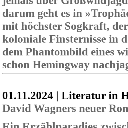
jemals über Großwildjagd
darum geht es in »Trophä
mit höchster Sogkraft, de
koloniale Finsternisse in
dem Phantombild eines wi
schon Hemingway nachjag
01.11.2024 | Literatur in
David Wagners neuer Ro
Ein Erzählparadies zwis