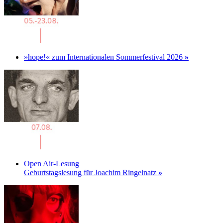
»hope!« zum Internationalen Sommerfestival 2026
»
Open Air-Lesung
Geburtstagslesung für Joachim Ringelnatz
»