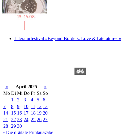
Literaturfestival »Beyond Borders: Love & Literature«
»
«
April 2025
»
Mo
Di
Mi
Do
Fr
Sa
So
1
2
3
4
5
6
7
8
9
10
11
12
13
14
15
16
17
18
19
20
21
22
23
24
25
26
27
28
29
30
» Die digitale Printausgabe