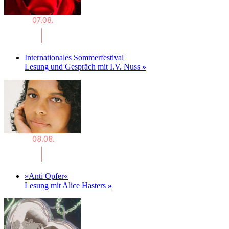
Internationales Sommerfestival
Lesung und Gespräch mit I.V. Nuss
»
»Anti Opfer«
Lesung mit Alice Hasters
»