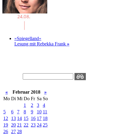
»Spiegelland«
Lesung mit Rebekka Frank
»
«
Februar 2018
»
Mo
Di
Mi
Do
Fr
Sa
So
1
2
3
4
5
6
7
8
9
10
11
12
13
14
15
16
17
18
19
20
21
22
23
24
25
26
27
28