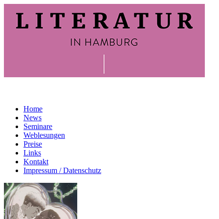
Home
News
Seminare
Weblesungen
Preise
Links
Kontakt
Impressum / Datenschutz