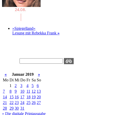
»Spiegelland«
Lesung mit Rebekka Frank
»
«
Januar 2019
»
Mo
Di
Mi
Do
Fr
Sa
So
1
2
3
4
5
6
7
8
9
10
11
12
13
14
15
16
17
18
19
20
21
22
23
24
25
26
27
28
29
30
31
» Die digitale Printausgabe