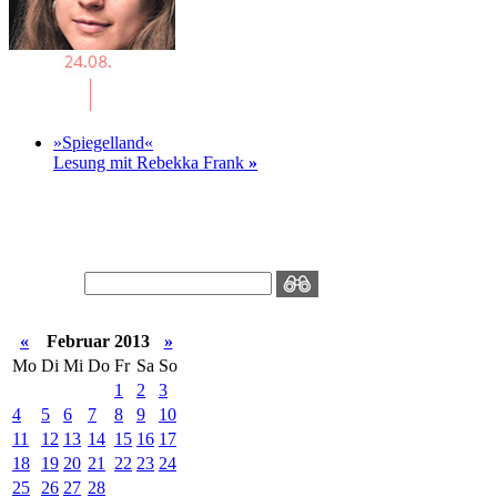
»Spiegelland«
Lesung mit Rebekka Frank
»
«
Februar 2013
»
Mo
Di
Mi
Do
Fr
Sa
So
1
2
3
4
5
6
7
8
9
10
11
12
13
14
15
16
17
18
19
20
21
22
23
24
25
26
27
28