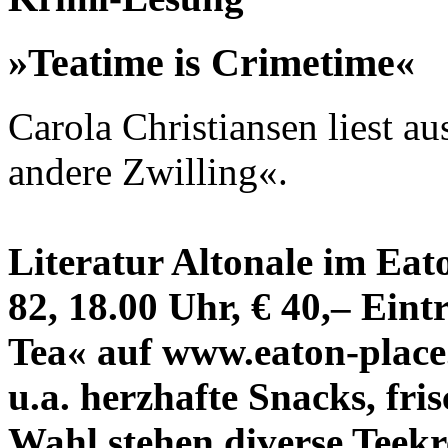
»Teatime is Crimetime«
Carola Christiansen liest 
andere Zwilling«.
Literatur Altonale im Eato
82, 18.00 Uhr, € 40,– Eint
Tea« auf www.eaton-place.
u.a. herzhafte Snacks, fri
Wahl stehen diverse Teekr