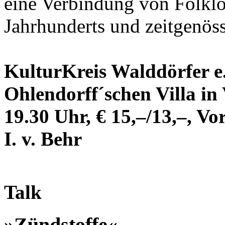
eine Verbindung von Folklo
Jahrhunderts und zeitgenös
KulturKreis Walddörfer e.
Ohlendorff´schen Villa in 
19.30 Uhr, € 15,–/13,–, V
I. v. Behr
Talk
»Zündstoffe«