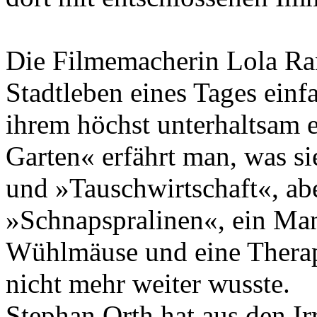
Die Filmemacherin Lola Ran
Stadtleben eines Tages einf
ihrem höchst unterhaltsam 
Garten« erfährt man, was s
und »Tauschwirtschaft«, ab
»Schnapspralinen«, ein Man
Wühlmäuse und eine Therape
nicht mehr weiter wusste.
Stephan Orth hat aus den I