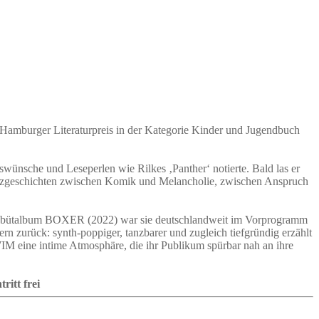
em Hamburger Literaturpreis in der Kategorie Kinder und Jugendbuch
ünsche und Leseperlen wie Rilkes ‚Panther‘ notierte. Bald las er
 Kurzgeschichten zwischen Komik und Melancholie, zwischen Anspruch
 Debütalbum BOXER (2022) war sie deutschlandweit im Vorprogramm
n zurück: synth-poppiger, tanzbarer und zugleich tiefgründig erzählt
WIM eine intime Atmosphäre, die ihr Publikum spürbar nah an ihre
ritt frei