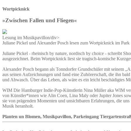
Wortpicknick
»Zwischen Fallen und Fliegen«
Lesung im Musikpavillon/div>
Juliane Pickel und Alexander Posch lesen zum Wortpicknick im Park
Juliane Pickel - rheinisch by nature, nordisch by choice - schreibt 
ausgezeichnet. Beim Wortpicknick liest sie tragisch-komische Kurzge
Alexander Posch begann als Tonndorfer Grundschüler mit seinem „Arc
aus seinen Aufzeichnungen und fand eine Zuhörerschaft, die ihn bal
und Abwasch. Über das Leben, als wäre es ein leicht beschädigtes M
WIM Die Hamburger Indie-Pop-Künstlerin Nina Müller aka WIM verb
von Künstler*innen wie Alin Coen, Lina Maly oder Jupiter Jones sowi
sie von prägenden Momenten und unsichtbaren Erfahrungen, die uns fo
Musik heranholt.
Planten un Blomen, Musikpavillon, Parkeingang Tiergartenstraße