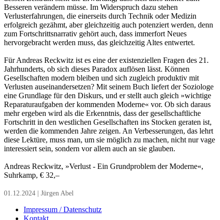
Besseren verändern müsse. Im Widerspruch dazu stehen
Verlusterfahrungen, die einerseits durch Technik oder Medizin
erfolgreich gezähmt, aber gleichzeitig auch potenziert werden, denn
zum Fortschrittsnarrativ gehört auch, dass immerfort Neues
hervorgebracht werden muss, das gleichzeitig Altes entwertet.
Für Andreas Reckwitz ist es eine der existenziellen Fragen des 21.
Jahrhunderts, ob sich dieses Paradox auflösen lässt. Können
Gesellschaften modern bleiben und sich zugleich produktiv mit
Verlusten auseinandersetzen? Mit seinem Buch liefert der Soziologe
eine Grundlage für den Diskurs, und er stellt auch gleich »wichtige
Reparaturaufgaben der kommenden Moderne« vor. Ob sich daraus
mehr ergeben wird als die Erkenntnis, dass der gesellschaftliche
Fortschritt in den westlichen Gesellschaften ins Stocken geraten ist,
werden die kommenden Jahre zeigen. An Verbesserungen, das lehrt
diese Lektüre, muss man, um sie möglich zu machen, nicht nur vage
interessiert sein, sondern vor allem auch an sie glauben.
Andreas Reckwitz, »Verlust - Ein Grundproblem der Moderne«,
Suhrkamp, € 32,–
01.12.2024 | Jürgen Abel
Impressum / Datenschutz
Kontakt