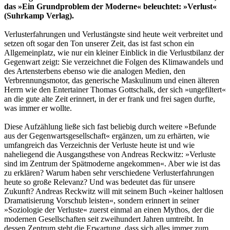
das »Ein Grundproblem der Moderne« beleuchtet: »Verlust«
(Suhrkamp Verlag).
Verlusterfahrungen und Verlustängste sind heute weit verbreitet und
setzen oft sogar den Ton unserer Zeit, das ist fast schon ein
Allgemeinplatz, wie nur ein kleiner Einblick in die Verlustbilanz der
Gegenwart zeigt: Sie verzeichnet die Folgen des Klimawandels und
des Artensterbens ebenso wie die analogen Medien, den
Verbrennungsmotor, das generische Maskulinum und einen älteren
Herrn wie den Entertainer Thomas Gottschalk, der sich »ungefiltert«
an die gute alte Zeit erinnert, in der er frank und frei sagen durfte,
was immer er wollte.
Diese Aufzählung ließe sich fast beliebig durch weitere »Befunde
aus der Gegenwartsgesellschaft« ergänzen, um zu erhärten, wie
umfangreich das Verzeichnis der Verluste heute ist und wie
naheliegend die Ausgangsthese von Andreas Reckwitz: »Verluste
sind im Zentrum der Spätmoderne angekommen«. Aber wie ist das
zu erklären? Warum haben sehr verschiedene Verlusterfahrungen
heute so große Relevanz? Und was bedeutet das für unsere
Zukunft? Andreas Reckwitz will mit seinem Buch »keiner haltlosen
Dramatisierung Vorschub leisten«, sondern erinnert in seiner
»Soziologie der Verluste« zuerst einmal an einen Mythos, der die
modernen Gesellschaften seit zweihundert Jahren umtreibt. In
dessen Zentrum steht die Erwartung, dass sich alles immer zum