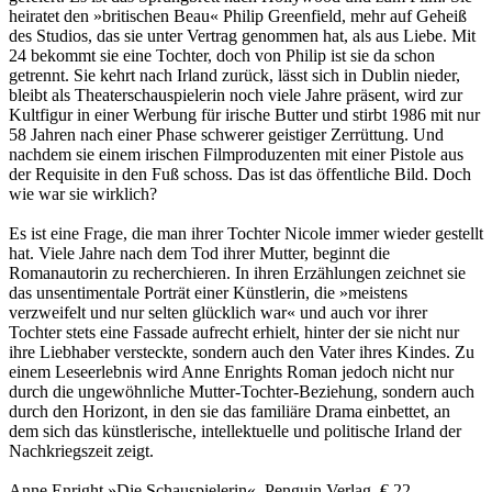
heiratet den »britischen Beau« Philip Greenfield, mehr auf Geheiß
des Studios, das sie unter Vertrag genommen hat, als aus Liebe. Mit
24 bekommt sie eine Tochter, doch von Philip ist sie da schon
getrennt. Sie kehrt nach Irland zurück, lässt sich in Dublin nieder,
bleibt als Theaterschauspielerin noch viele Jahre präsent, wird zur
Kultfigur in einer Werbung für irische Butter und stirbt 1986 mit nur
58 Jahren nach einer Phase schwerer geistiger Zerrüttung. Und
nachdem sie einem irischen Filmproduzenten mit einer Pistole aus
der Requisite in den Fuß schoss. Das ist das öffentliche Bild. Doch
wie war sie wirklich?
Es ist eine Frage, die man ihrer Tochter Nicole immer wieder gestellt
hat. Viele Jahre nach dem Tod ihrer Mutter, beginnt die
Romanautorin zu recherchieren. In ihren Erzählungen zeichnet sie
das unsentimentale Porträt einer Künstlerin, die »meistens
verzweifelt und nur selten glücklich war« und auch vor ihrer
Tochter stets eine Fassade aufrecht erhielt, hinter der sie nicht nur
ihre Liebhaber versteckte, sondern auch den Vater ihres Kindes. Zu
einem Leseerlebnis wird Anne Enrights Roman jedoch nicht nur
durch die ungewöhnliche Mutter-Tochter-Beziehung, sondern auch
durch den Horizont, in den sie das familiäre Drama einbettet, an
dem sich das künstlerische, intellektuelle und politische Irland der
Nachkriegszeit zeigt.
Anne Enright »Die Schauspielerin«, Penguin Verlag, € 22,–.