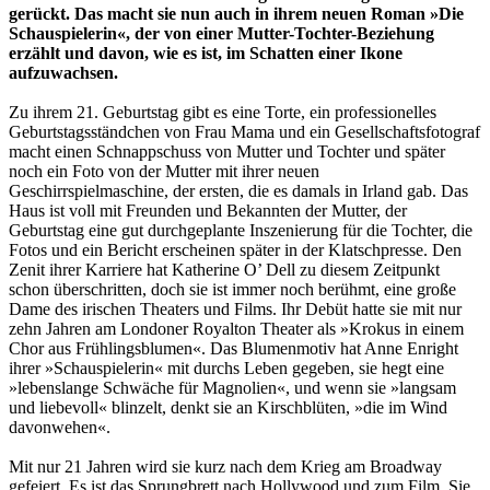
gerückt. Das macht sie nun auch in ihrem neuen Roman »Die
Schauspielerin«, der von einer Mutter-Tochter-Beziehung
erzählt und davon, wie es ist, im Schatten einer Ikone
aufzuwachsen.
Zu ihrem 21. Geburtstag gibt es eine Torte, ein professionelles
Geburtstagsständchen von Frau Mama und ein Gesellschaftsfotograf
macht einen Schnappschuss von Mutter und Tochter und später
noch ein Foto von der Mutter mit ihrer neuen
Geschirrspielmaschine, der ersten, die es damals in Irland gab. Das
Haus ist voll mit Freunden und Bekannten der Mutter, der
Geburtstag eine gut durchgeplante Inszenierung für die Tochter, die
Fotos und ein Bericht erscheinen später in der Klatschpresse. Den
Zenit ihrer Karriere hat Katherine O’ Dell zu diesem Zeitpunkt
schon überschritten, doch sie ist immer noch berühmt, eine große
Dame des irischen Theaters und Films. Ihr Debüt hatte sie mit nur
zehn Jahren am Londoner Royalton Theater als »Krokus in einem
Chor aus Frühlingsblumen«. Das Blumenmotiv hat Anne Enright
ihrer »Schauspielerin« mit durchs Leben gegeben, sie hegt eine
»lebenslange Schwäche für Magnolien«, und wenn sie »langsam
und liebevoll« blinzelt, denkt sie an Kirschblüten, »die im Wind
davonwehen«.
Mit nur 21 Jahren wird sie kurz nach dem Krieg am Broadway
gefeiert. Es ist das Sprungbrett nach Hollywood und zum Film. Sie