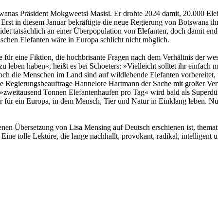
wanas Präsident Mokgweetsi Masisi. Er drohte 2024 damit, 20.000 Ele
. Erst in diesem Januar bekräftigte die neue Regierung von Botswana i
et tatsächlich an einer Überpopulation von Elefanten, doch damit end
ischen Elefanten wäre in Europa schlicht nicht möglich.
 für eine Fiktion, die hochbrisante Fragen nach dem Verhältnis der wes
r zu leben haben«, heißt es bei Schoeters: »Vielleicht solltet ihr ein
ch die Menschen im Land sind auf wildlebende Elefanten vorbereitet, u
Regierungsbeauftrage Hannelore Hartmann der Sache mit großer Verve 
zweitausend Tonnen Elefantenhaufen pro Tag« wird bald als Superdüng
ür ein Europa, in dem Mensch, Tier und Natur in Einklang leben. Nur 
nen Übersetzung von Lisa Mensing auf Deutsch erschienen ist, thematis
Eine tolle Lektüre, die lange nachhallt, provokant, radikal, intelligent