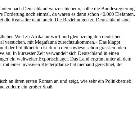
fanten nach Deutschland »abzuschieben«, sollte die Bundesregierung
hre Forderung noch einmal, da waren es dann schon 40.000 Elefanten,
et die Realsatire dann auch. Die Beziehungen zu Deutschland sind
tlichen Welt zu Afrika aufwirft und gleichzeitig den deutschen
fach mal versuchen, mit Megafauna zurechtzukommen.« Das klappt
nd der Politikbetrieb ist durch den sowieso schon grassierenden
an: In kürzester Zeit verwandelt sich Deutschland in einen
er ein weltweiter Exportschlager. Das Land ergrünt unter all dem
mit einer invasiven Kletterpflanze hat niemand gerechnet, der
ch an ihren ersten Roman an und zeigt, wie sehr ein Politikbetrieb
 und zudem: ein großer Spaß.