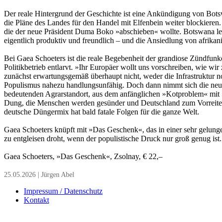
Der reale Hintergrund der Geschichte ist eine Ankündigung von Bots
die Pläne des Landes für den Handel mit Elfenbein weiter blockieren
die der neue Präsident Duma Boko »abschieben« wollte. Botswana leid
eigentlich produktiv und freundlich – und die Ansiedlung von afrikan
Bei Gaea Schoeters ist die reale Begebenheit der grandiose Zündfunke
Politikbetrieb entlarvt. »Ihr Europäer wollt uns vorschreiben, wie wi
zunächst erwartungsgemäß überhaupt nicht, weder die Infrastruktur no
Populismus nahezu handlungsunfähig. Doch dann nimmt sich die neue 
bedeutenden Agrarstandort, aus dem anfänglichen »Kotproblem« mit »
Dung, die Menschen werden gesünder und Deutschland zum Vorreiter f
deutsche Düngermix hat bald fatale Folgen für die ganze Welt.
Gaea Schoeters knüpft mit »Das Geschenk«, das in einer sehr gelunge
zu entgleisen droht, wenn der populistische Druck nur groß genug ist. 
Gaea Schoeters, »Das Geschenk«, Zsolnay, € 22,–
25.05.2026 | Jürgen Abel
Impressum / Datenschutz
Kontakt