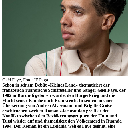
Gaël Faye, Foto: JF Paga
Schon in seinem Debüt »Kleines Land« thematisiert der
französisch-ruandische Schriftsteller und Sänger Gaël Faye, der
1982 in Burundi geboren wurde, den Bürgerkrieg und die
Flucht seiner Familie nach Frankreich. In seinem in einer
Übersetzung von Andrea Alvermann und Brigitte Große
erschienenen zweiten Roman »Jacaranda« greift er den
Konflikt zwischen den Bevölkerungsgruppen der Hutu und
Tutsi wieder auf und thematisiert den Völkermord in Ruanda
1994. Der Roman ist ein Ereignis, weil es Faye gelingt, eine