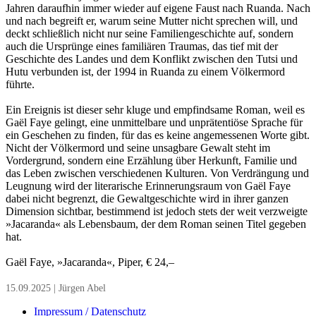
Jahren daraufhin immer wieder auf eigene Faust nach Ruanda. Nach
und nach begreift er, warum seine Mutter nicht sprechen will, und
deckt schließlich nicht nur seine Familiengeschichte auf, sondern
auch die Ursprünge eines familiären Traumas, das tief mit der
Geschichte des Landes und dem Konflikt zwischen den Tutsi und
Hutu verbunden ist, der 1994 in Ruanda zu einem Völkermord
führte.
Ein Ereignis ist dieser sehr kluge und empfindsame Roman, weil es
Gaël Faye gelingt, eine unmittelbare und unprätentiöse Sprache für
ein Geschehen zu finden, für das es keine angemessenen Worte gibt.
Nicht der Völkermord und seine unsagbare Gewalt steht im
Vordergrund, sondern eine Erzählung über Herkunft, Familie und
das Leben zwischen verschiedenen Kulturen. Von Verdrängung und
Leugnung wird der literarische Erinnerungsraum von Gaël Faye
dabei nicht begrenzt, die Gewaltgeschichte wird in ihrer ganzen
Dimension sichtbar, bestimmend ist jedoch stets der weit verzweigte
»Jacaranda« als Lebensbaum, der dem Roman seinen Titel gegeben
hat.
Gaël Faye, »Jacaranda«, Piper, € 24,–
15.09.2025 | Jürgen Abel
Impressum / Datenschutz