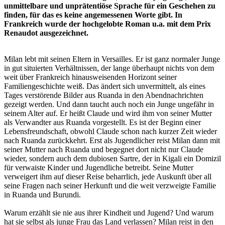
unmittelbare und unprätentiöse Sprache für ein Geschehen zu
finden, für das es keine angemessenen Worte gibt. In
Frankreich wurde der hochgelobte Roman u.a. mit dem Prix
Renaudot ausgezeichnet.
Milan lebt mit seinen Eltern in Versailles. Er ist ganz normaler Junge
in gut situierten Verhältnissen, der lange überhaupt nichts von dem
weit über Frankreich hinausweisenden Horizont seiner
Familiengeschichte weiß. Das ändert sich unvermittelt, als eines
Tages verstörende Bilder aus Ruanda in den Abendnachrichten
gezeigt werden. Und dann taucht auch noch ein Junge ungefähr in
seinem Alter auf. Er heißt Claude und wird ihm von seiner Mutter
als Verwandter aus Ruanda vorgestellt. Es ist der Beginn einer
Lebensfreundschaft, obwohl Claude schon nach kurzer Zeit wieder
nach Ruanda zurückkehrt. Erst als Jugendlicher reist Milan dann mit
seiner Mutter nach Ruanda und begegnet dort nicht nur Claude
wieder, sondern auch dem dubiosen Sartre, der in Kigali ein Domizil
für verwaiste Kinder und Jugendliche betreibt. Seine Mutter
verweigert ihm auf dieser Reise beharrlich, jede Auskunft über all
seine Fragen nach seiner Herkunft und die weit verzweigte Familie
in Ruanda und Burundi.
Warum erzählt sie nie aus ihrer Kindheit und Jugend? Und warum
hat sie selbst als junge Frau das Land verlassen? Milan reist in den