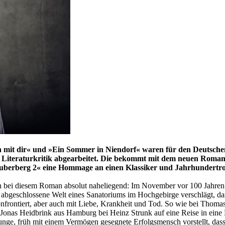
ön mit dir« und »Ein Sommer in Niendorf« waren für den Deutsche
n Literaturkritik abgearbeitet. Die bekommt mit dem neuen Roman v
auberberg 2« eine Hommage an einen Klassiker und Jahrhundertro
h bei diesem Roman absolut naheliegend: Im November vor 100 Jahre
 abgeschlossene Welt eines Sanatoriums im Hochgebirge verschlägt, das
onfrontiert, aber auch mit Liebe, Krankheit und Tod. So wie bei Tho
d Jonas Heidbrink aus Hamburg bei Heinz Strunk auf eine Reise in eine
ge, früh mit einem Vermögen gesegnete Erfolgsmensch vorstellt, dass si