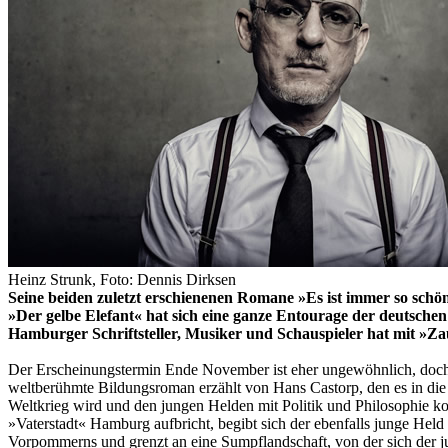
Heinz Strunk, Foto: Dennis Dirksen
Seine beiden zuletzt erschienenen Romane »Es ist immer so sch
»Der gelbe Elefant« hat sich eine ganze Entourage der deutsche
Hamburger Schriftsteller, Musiker und Schauspieler hat mit »Z
Der Erscheinungstermin Ende November ist eher ungewöhnlich, doc
weltberühmte Bildungsroman erzählt von Hans Castorp, den es in die
Weltkrieg wird und den jungen Helden mit Politik und Philosophie k
»Vaterstadt« Hamburg aufbricht, begibt sich der ebenfalls junge Hel
Vorpommerns und grenzt an eine Sumpflandschaft, von der sich der jun