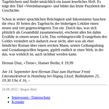
Tagebüchern und findet tatsächlich ein kaum leserliches Heft. Es
trägt den Titel »Vereinbarungen« und bildet das letzte Puzzleteil der
Geschichte.
Schon in seiner sprachlichen Brüchigkeit und Inkonsistenz hauchen
die etwa 30 Seiten des Tagebuchs der bisherigen Lektüre einen
neuen und viel gegenwärtigeren Ton ein. Durch das, was sich
plötzlich als Gesamtbild zusammensetzt, erscheint alles bis dahin
Erzählte in einem neuen Licht. Das verhängnisvolle Evangelium des
Geldes verändert sich dadurch zwar nicht, aber was als eher
betulicher Roman über einen reichen Mann, seinen Geltungsdrang
und Gestaltungswillen begann, gipfelt endlich in einer Welt, in der
das, was wirklich ist, auch sichtbar werden kann.
Hernan Diaz, »Treue«, Hanser Berlin, € 19,99
Am 14. September liest Hernan Diaz zum Harbour Front
Literaturfestival in Hamburg bei Hapag Lloyd, Ballindamm 25,
19.30 Uhr, € 16, –
24.08.2022 | Jürgen Abel
Impressum / Datenschutz
Kontakt