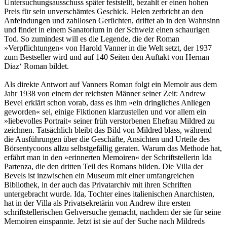
Untersuchungsausschuss später feststellt, bezahlt er einen hohen
Preis für sein unverschämtes Geschick. Helen zerbricht an den
Anfeindungen und zahllosen Gerüchten, driftet ab in den Wahnsinn
und findet in einem Sanatorium in der Schweiz einen schaurigen
Tod. So zumindest will es die Legende, die der Roman
»Verpflichtungen« von Harold Vanner in die Welt setzt, der 1937
zum Bestseller wird und auf 140 Seiten den Auftakt von Hernan
Diaz‘ Roman bildet.
Als direkte Antwort auf Vanners Roman folgt ein Memoir aus dem
Jahr 1938 von einem der reichsten Männer seiner Zeit: Andrew
Bevel erklärt schon vorab, dass es ihm »ein dringliches Anliegen
geworden« sei, einige Fiktionen klarzustellen und vor allem ein
»liebevolles Portrait« seiner früh verstorbenen Ehefrau Mildred zu
zeichnen. Tatsächlich bleibt das Bild von Mildred blass, während
die Ausführungen über die Geschäfte, Ansichten und Urteile des
Börsentycoons allzu selbstgefällig geraten. Warum das Methode hat,
erfährt man in den »erinnerten Memoiren« der Schriftstellerin Ida
Partenza, die den dritten Teil des Romans bilden. Die Villa der
Bevels ist inzwischen ein Museum mit einer umfangreichen
Bibliothek, in der auch das Privatarchiv mit ihren Schriften
untergebracht wurde. Ida, Tochter eines italienischen Anarchisten,
hat in der Villa als Privatsekretärin von Andrew ihre ersten
schriftstellerischen Gehversuche gemacht, nachdem der sie für seine
Memoiren einspannte. Jetzt ist sie auf der Suche nach Mildreds