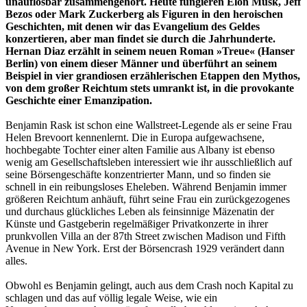
unauflösbar zusammengehört. Heute fungieren Elon Musk, Jeff
Bezos oder Mark Zuckerberg als Figuren in den heroischen
Geschichten, mit denen wir das Evangelium des Geldes
konzertieren, aber man findet sie durch die Jahrhunderte.
Hernan Diaz erzählt in seinem neuen Roman »Treue« (Hanser
Berlin) von einem dieser Männer und überführt an seinem
Beispiel in vier grandiosen erzählerischen Etappen den Mythos,
von dem großer Reichtum stets umrankt ist, in die provokante
Geschichte einer Emanzipation.
Benjamin Rask ist schon eine Wallstreet-Legende als er seine Frau
Helen Brevoort kennenlernt. Die in Europa aufgewachsene,
hochbegabte Tochter einer alten Familie aus Albany ist ebenso
wenig am Gesellschaftsleben interessiert wie ihr ausschließlich auf
seine Börsengeschäfte konzentrierter Mann, und so finden sie
schnell in ein reibungsloses Eheleben. Während Benjamin immer
größeren Reichtum anhäuft, führt seine Frau ein zurückgezogenes
und durchaus glückliches Leben als feinsinnige Mäzenatin der
Künste und Gastgeberin regelmäßiger Privatkonzerte in ihrer
prunkvollen Villa an der 87th Street zwischen Madison und Fifth
Avenue in New York. Erst der Börsencrash 1929 verändert dann
alles.
Obwohl es Benjamin gelingt, auch aus dem Crash noch Kapital zu
schlagen und das auf völlig legale Weise, wie ein