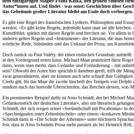
dem einzigartigen Magier Franz Kafka, den großen Stilisten He
Autor*innen auf. Und findet - was sonst: Geschichten über Gesc
das Geheimnis großer Literatur bleibt am Ende doch verborgen.
Es gibt eine Regel des französischen Lyrikers, Philosophen und Essay
werden: »Es gibt keine Regeln, jedenfalls kann man sie alle brechen. 
Kunstfehler, spielen mit diesen Regeln und brechen sie. Vor allem in
anderen gelten Regeln und »Instrumente« der Literatur, die man be
wörtliche Rede, Stilsünden und das Unkraut der Prosa, um Kunstfeh
Doch zurück zu Paul Valéry, der einen einfachen Grundsatz aufstellt:
in den Vordergrund treten kann. Michael Maar praktiziert diese Regel 
dann, wenn man merkt, dass Gedanke und Formulierung – mit unhörba
sein? Obwohl der Autor hier sprachlich daneben greift, trifft die Me
zwar generalisieren, aber sie können auch sehr schnell ihre Gültigkei
Credo gilt, für das Maar die zweite Inschrift des Tempels von Delphi 
sondern auch das lustvolle Überschreiten, das Brechen dessen, was 
Ein prominentes Beispiel dafür ist Arno Schmidt, der bei Michael M
Gedankenstrich der deutschen Literatur«, also um literarisch gelunge
Schmidt, der sich wegen seiner »Seelandschaft mit Pocahontas« in den
»Spechtsignalen unter Zehenbüscheln« oder einem »konkaven Mirabel
Schmidt dann in »Die Schule der Atheisten« unter höchstem Spracha
fest, dass in Arno Schmidts Prosa mehr passiert als bei Heinrich Böll,