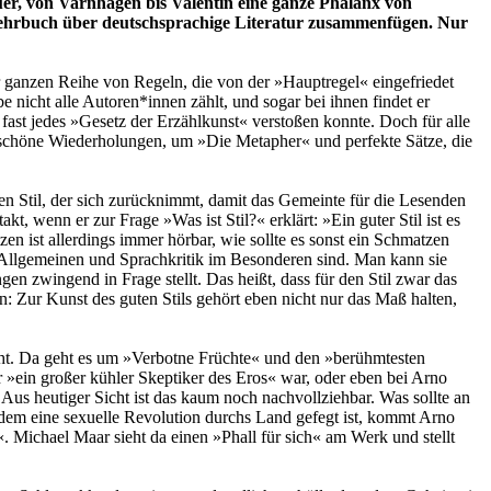
er, von Varnhagen bis Valentin eine ganze Phalanx von
n Lehrbuch über deutschsprachige Literatur zusammenfügen. Nur
er ganzen Reihe von Regeln, die von der »Hauptregel« eingefriedet
 nicht alle Autoren*innen zählt, und sogar bei ihnen findet er
 fast jedes »Gesetz der Erzählkunst« verstoßen konnte. Doch für alle
 schöne Wiederholungen, um »Die Metapher« und perfekte Sätze, die
en Stil, der sich zurücknimmt, damit das Gemeinte für die Lesenden
, wenn er zur Frage »Was ist Stil?« erklärt: »Ein guter Stil ist es
ist allerdings immer hörbar, wie sollte es sonst ein Schmatzen
im Allgemeinen und Sprachkritik im Besonderen sind. Man kann sie
en zwingend in Frage stellt. Das heißt, dass für den Stil zwar das
n: Zur Kunst des guten Stils gehört eben nicht nur das Maß halten,
cht. Da geht es um »Verbotne Früchte« und den »berühmtesten
r »ein großer kühler Skeptiker des Eros« war, oder eben bei Arno
Aus heutiger Sicht ist das kaum noch nachvollziehbar. Was sollte an
em eine sexuelle Revolution durchs Land gefegt ist, kommt Arno
Michael Maar sieht da einen »Phall für sich« am Werk und stellt