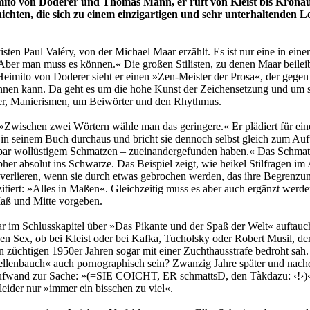
imito von Doderer und Thomas Mann, er ruft von Kleist bis Kronau
hichten, die sich zu einem einzigartigen und sehr unterhaltende
isten Paul Valéry, von der Michael Maar erzählt. Es ist nur eine in ein
Aber man muss es können.« Die großen Stilisten, zu denen Maar beileibe
 Heimito von Doderer sieht er einen »Zen-Meister der Prosa«, der gegen
nennen kann. Da geht es um die hohe Kunst der Zeichensetzung und um
ler, Manierismen, um Beiwörter und den Rhythmus.
 »Zwischen zwei Wörtern wähle man das geringere.« Er plädiert für ein
in seinem Buch durchaus und bricht sie dennoch selbst gleich zum Auftakt
r wollüstigem Schmatzen – zueinandergefunden haben.« Das Schmatzen 
tapher absolut ins Schwarze. Das Beispiel zeigt, wie heikel Stilfragen 
t verlieren, wenn sie durch etwas gebrochen werden, das ihre Begrenzung
zitiert: »Alles in Maßen«. Gleichzeitig muss es aber auch ergänzt werde
Maß und Mitte vorgeben.
aar im Schlusskapitel über »Das Pikante und der Spaß der Welt« auftau
nen Sex, ob bei Kleist oder bei Kafka, Tucholsky oder Robert Musil, de
 züchtigen 1950er Jahren sogar mit einer Zuchthausstrafe bedroht sah. 
lenbauch« auch pornographisch sein? Zwanzig Jahre später und nachd
ufwand zur Sache: »(=SIE COICHT, ER schmattsD, den Tàkdazu: ‹!›)«. 
 leider nur »immer ein bisschen zu viel«.