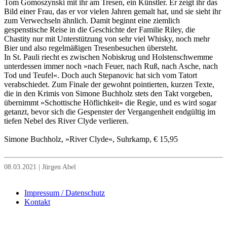
Tom Gomoszynski mit ihr am Tresen, ein Künstler. Er zeigt ihr das
Bild einer Frau, das er vor vielen Jahren gemalt hat, und sie sieht ihr
zum Verwechseln ähnlich. Damit beginnt eine ziemlich
gespenstische Reise in die Geschichte der Familie Riley, die
Chastity nur mit Unterstützung von sehr viel Whisky, noch mehr
Bier und also regelmäßigen Tresenbesuchen übersteht.
In St. Pauli riecht es zwischen Nobiskrug und Holstenschwemme
unterdessen immer noch »nach Feuer, nach Ruß, nach Asche, nach
Tod und Teufel«. Doch auch Stepanovic hat sich vom Tatort
verabschiedet. Zum Finale der gewohnt pointierten, kurzen Texte,
die in den Krimis von Simone Buchholz stets den Takt vorgeben,
übernimmt »Schottische Höflichkeit« die Regie, und es wird sogar
getanzt, bevor sich die Gespenster der Vergangenheit endgültig im
tiefen Nebel des River Clyde verlieren.
Simone Buchholz, »River Clyde«, Suhrkamp, € 15,95
08.03.2021 | Jürgen Abel
Impressum / Datenschutz
Kontakt