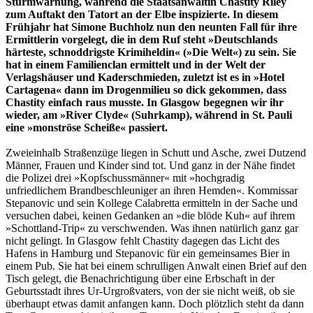
Sturmwarnung, während die Staatsanwältin Chastity Riley
zum Auftakt den Tatort an der Elbe inspizierte. In diesem
Frühjahr hat Simone Buchholz nun den neunten Fall für ihre
Ermittlerin vorgelegt, die in dem Ruf steht »Deutschlands
härteste, schnoddrigste Krimiheldin« (»Die Welt«) zu sein. Sie
hat in einem Familienclan ermittelt und in der Welt der
Verlagshäuser und Kaderschmieden, zuletzt ist es in »Hotel
Cartagena« dann im Drogenmilieu so dick gekommen, dass
Chastity einfach raus musste. In Glasgow begegnen wir ihr
wieder, am »River Clyde« (Suhrkamp), während in St. Pauli
eine »monströse Scheiße« passiert.
Zweieinhalb Straßenzüge liegen in Schutt und Asche, zwei Dutzend
Männer, Frauen und Kinder sind tot. Und ganz in der Nähe findet
die Polizei drei »Kopfschussmänner« mit »hochgradig
unfriedlichem Brandbeschleuniger an ihren Hemden«. Kommissar
Stepanovic und sein Kollege Calabretta ermitteln in der Sache und
versuchen dabei, keinen Gedanken an »die blöde Kuh« auf ihrem
»Schottland-Trip« zu verschwenden. Was ihnen natürlich ganz gar
nicht gelingt. In Glasgow fehlt Chastity dagegen das Licht des
Hafens in Hamburg und Stepanovic für ein gemeinsames Bier in
einem Pub. Sie hat bei einem schrulligen Anwalt einen Brief auf den
Tisch gelegt, die Benachrichtigung über eine Erbschaft in der
Geburtsstadt ihres Ur-Urgroßvaters, von der sie nicht weiß, ob sie
überhaupt etwas damit anfangen kann. Doch plötzlich steht da dann