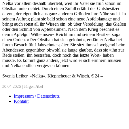
Nelka vor allem deshalb überlebt, weil ihr Vater sie früh schon im
Obstbau unterrichtet. Durch einen Zufall erfährt der Gutsbesitzer
davon, der eigentlich aus ganz anderen Gründen ihre Nähe sucht. In
seinem Auftrag plant sie bald schon eine neue Apfelplantage und
bringt auch sonst all ihr Wissen ein, ob über Veredelung, das Gießen
oder den Schnitt von Apfelbäumen. Nach dem Krieg beschert es
dem »Apfelgut Wilhelmsen« Reichtum und seinem Besitzer sogar
einen Orden. »Der Obstbau hat sich gelohnt«, erklärt er Nelka bei
ihrem Besuch fünf Jahrzehnte später. Sie sitzt ihm schweigend beim
Abendessen gegenüber, obwohl sie lange glaubte, dass sie »ihn zur
Rede stellen, ihn bestrafen, doch noch das letzte Wort« haben
müsste. Es kommt ganz anders, jetzt wird er sich erinnern müssen
und Nelka endlich vergessen können.
Svenja Leiber, »Nelka«, Kiepneheuer & Witsch, € 24,–
30.04.2026 | Jürgen Abel
Impressum / Datenschutz
Kontakt