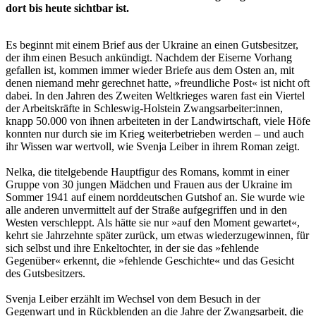
dort bis heute sichtbar ist.
Es beginnt mit einem Brief aus der Ukraine an einen Gutsbesitzer,
der ihm einen Besuch ankündigt. Nachdem der Eiserne Vorhang
gefallen ist, kommen immer wieder Briefe aus dem Osten an, mit
denen niemand mehr gerechnet hatte, »freundliche Post« ist nicht oft
dabei. In den Jahren des Zweiten Weltkrieges waren fast ein Viertel
der Arbeitskräfte in Schleswig-Holstein Zwangsarbeiter:innen,
knapp 50.000 von ihnen arbeiteten in der Landwirtschaft, viele Höfe
konnten nur durch sie im Krieg weiterbetrieben werden – und auch
ihr Wissen war wertvoll, wie Svenja Leiber in ihrem Roman zeigt.
Nelka, die titelgebende Hauptfigur des Romans, kommt in einer
Gruppe von 30 jungen Mädchen und Frauen aus der Ukraine im
Sommer 1941 auf einem norddeutschen Gutshof an. Sie wurde wie
alle anderen unvermittelt auf der Straße aufgegriffen und in den
Westen verschleppt. Als hätte sie nur »auf den Moment gewartet«,
kehrt sie Jahrzehnte später zurück, um etwas wiederzugewinnen, für
sich selbst und ihre Enkeltochter, in der sie das »fehlende
Gegenüber« erkennt, die »fehlende Geschichte« und das Gesicht
des Gutsbesitzers.
Svenja Leiber erzählt im Wechsel von dem Besuch in der
Gegenwart und in Rückblenden an die Jahre der Zwangsarbeit, die