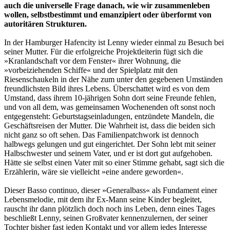
auch die universelle Frage danach, wie wir zusammenleben
wollen, selbstbestimmt und emanzipiert oder überformt von
autoritären Strukturen.
In der Hamburger Hafencity ist Lenny wieder einmal zu Besuch bei
seiner Mutter. Für die erfolgreiche Projektleiterin fügt sich die
»Kranlandschaft vor dem Fenster« ihrer Wohnung, die
»vorbeiziehenden Schiffe« und der Spielplatz mit den
Riesenschaukeln in der Nähe zum unter den gegebenen Umständen
freundlichsten Bild ihres Lebens. Überschattet wird es von dem
Umstand, dass ihrem 10-jährigen Sohn dort seine Freunde fehlen,
und von all dem, was gemeinsamen Wochenenden oft sonst noch
entgegensteht: Geburtstagseinladungen, entzündete Mandeln, die
Geschäftsreisen der Mutter. Die Wahrheit ist, dass die beiden sich
nicht ganz so oft sehen. Das Familienpatchwork ist dennoch
halbwegs gelungen und gut eingerichtet. Der Sohn lebt mit seiner
Halbschwester und seinem Vater, und er ist dort gut aufgehoben.
Hätte sie selbst einen Vater mit so einer Stimme gehabt, sagt sich die
Erzählerin, wäre sie vielleicht »eine andere geworden«.
Dieser Basso continuo, dieser »Generalbass« als Fundament einer
Lebensmelodie, mit dem ihr Ex-Mann seine Kinder begleitet,
rauscht ihr dann plötzlich doch noch ins Leben, denn eines Tages
beschließt Lenny, seinen Großvater kennenzulernen, der seiner
Tochter bisher fast jeden Kontakt und vor allem jedes Interesse