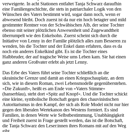
verweigerte. In acht Stationen entfaltet Tanja Schwarz daraufhin
eine Familiengeschichte, die stets in patriarchaler Logik von den
Wünschen des Vaters bestimmt wird, sogar dann noch, wenn er
abwesend bleibt. Doch zuerst ist da nur ein hoch betagter und mild
gestimmter Rentner von der Schwäbischen Alb, der seine Tochter
ebenso mit seiner plötzlichen Anwesenheit und Zugewandtheit
überrumpelt wie den Enkelsohn. Zuerst scheint sich durch die
Initiative von Lenny in der Familie plötzlich alles zum Besseren zu
wenden, bis die Tochter und der Enkel dann erfahren, dass es da
noch ein anderes Enkelkind gibt. Es ist die Tochter eines
Halbbruder, der auf tragische Weise ums Leben kam. Sie hat einen
ganz anderen Großvater erlebt als jetzt Lenny.
Das Erbe des Vaters führt seine Tochter schließlich an die
ukrainische Grenze und damit an einen Kriegsschauplatz, an dem
sich, wie in diesem Roman, zwei Lebensmodelle gegenüberstehen.
»Die Zukunft«, heißt es am Ende von »Vaters Stimme«
(hanserblau), steht dort »Spitz auf Knopf«. Und die Tochter schickt
eine kleine, symbolische Botschaft gegen den chauvinistischen
Autoritarismus in den Kampf, der sich als Role Model nicht nur hier
gegen den liberalen Wertekanon des Westens formiert. Es sind
Familien, in denen Werte wie Selbstbestimmung, Unabhängigkeit
und Freiheit zuerst in Frage gestellt werden, das ist die Botschaft,
die Tanja Schwarz den Leser:innen ihres Romans mit auf den Weg
gibt.