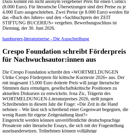
Dazu kommt ein nicht anonym vergebener Preis für einen Comics
(8.000 Euro). Für literarische Übersetzungen sind drei Preise zu je
4.000 Euro ausgeschrieben. Zwei Preise (je 8.000 Euro) werden für
das »Buch des Jahres« und den »Sachbuchpreis der ZEIT
STIFTUNG BUCERIUS« vergeben. Bewerbungsschluss ist
Dienstag, der 30. Juni 2026.
hamburger-literaturpreise - Die Ausschreibung
Crespo Foundation schreibt Förderpreis
für Nachwuchsautor:innen aus
Die Crespo Foundation schreibt den »WORTMELDUNGEN
Ulrike Crespo Förderpreis für kritische Kurztexte 2026« aus. Der
mit insgesamt 15.000 Euro dotierte Preis will junge literarische
Stimmen dazu ermutigen, gesellschaftskritische Positionen zu
aktuellen Diskursen zu entwickeln. Ivna Zic, Trägerin des
WORTMELDUNGEN-Literaturpreises 2026, stellt jungen
Schreibenden in diesem Jahr die Frage: »Die Zeit in die Hand
nehmen – Wie lässt sich schreibend einer Gegenwart begegnen, die
wenig Raum für eigene Zeitgestaltung lässt?«
Eingereicht werden können unveröffentlichte deutschsprachige
Prosatexte oder literarische Essays, die sich mit der Fragestellung
auseinandersetzen. Teilnehmen können volljährige