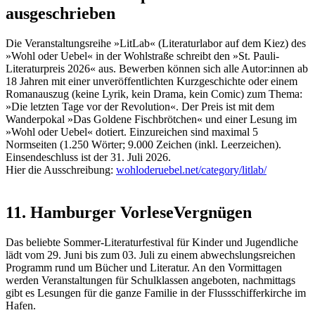
ausgeschrieben
Die Veranstaltungsreihe »LitLab« (Literaturlabor auf dem Kiez) des
»Wohl oder Uebel« in der Wohlstraße schreibt den »St. Pauli-
Literaturpreis 2026« aus. Bewerben können sich alle Autor:innen ab
18 Jahren mit einer unveröffentlichten Kurzgeschichte oder einem
Romanauszug (keine Lyrik, kein Drama, kein Comic) zum Thema:
»Die letzten Tage vor der Revolution«. Der Preis ist mit dem
Wanderpokal »Das Goldene Fischbrötchen« und einer Lesung im
»Wohl oder Uebel« dotiert. Einzureichen sind maximal 5
Normseiten (1.250 Wörter; 9.000 Zeichen (inkl. Leerzeichen).
Einsendeschluss ist der 31. Juli 2026.
Hier die Ausschreibung:
wohloderuebel.net/category/litlab/
11. Hamburger VorleseVergnügen
Das beliebte Sommer-Literaturfestival für Kinder und Jugendliche
lädt vom 29. Juni bis zum 03. Juli zu einem abwechslungsreichen
Programm rund um Bücher und Literatur. An den Vormittagen
werden Veranstaltungen für Schulklassen angeboten, nachmittags
gibt es Lesungen für die ganze Familie in der Flussschifferkirche im
Hafen.