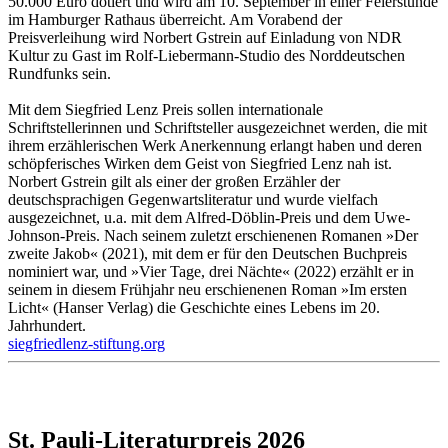
50.000 Euro dotiert und wird am 10. September in einer Feierstunde
im Hamburger Rathaus überreicht. Am Vorabend der
Preisverleihung wird Norbert Gstrein auf Einladung von NDR
Kultur zu Gast im Rolf-Liebermann-Studio des Norddeutschen
Rundfunks sein.
Mit dem Siegfried Lenz Preis sollen internationale
Schriftstellerinnen und Schriftsteller ausgezeichnet werden, die mit
ihrem erzählerischen Werk Anerkennung erlangt haben und deren
schöpferisches Wirken dem Geist von Siegfried Lenz nah ist.
Norbert Gstrein gilt als einer der großen Erzähler der
deutschsprachigen Gegenwartsliteratur und wurde vielfach
ausgezeichnet, u.a. mit dem Alfred-Döblin-Preis und dem Uwe-
Johnson-Preis. Nach seinem zuletzt erschienenen Romanen »Der
zweite Jakob« (2021), mit dem er für den Deutschen Buchpreis
nominiert war, und »Vier Tage, drei Nächte« (2022) erzählt er in
seinem in diesem Frühjahr neu erschienenen Roman »Im ersten
Licht« (Hanser Verlag) die Geschichte eines Lebens im 20.
Jahrhundert.
siegfriedlenz-stiftung.org
St. Pauli-Literaturpreis 2026