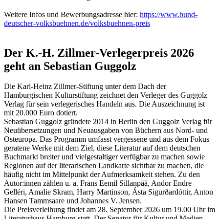
Weitere Infos und Bewerbungsadresse hier:
https://www.bund-
deutscher-volksbuehnen.de/volksbuehnen-preis
Der K.-H. Zillmer-Verlegerpreis 2026
geht an Sebastian Guggolz
Die Karl-Heinz Zillmer-Stiftung unter dem Dach der
Hamburgischen Kulturstiftung zeichnet den Verleger des Guggolz
Verlag für sein verlegerisches Handeln aus. Die Auszeichnung ist
mit 20.000 Euro dotiert.
Sebastian Guggolz gründete 2014 in Berlin den Guggolz Verlag für
Neuübersetzungen und Neuausgaben von Büchern aus Nord- und
Osteuropa. Das Programm umfasst vergessene und aus dem Fokus
geratene Werke mit dem Ziel, diese Literatur auf dem deutschen
Buchmarkt breiter und vielgestaltiger verfügbar zu machen sowie
Regionen auf der literarischen Landkarte sichtbar zu machen, die
häufig nicht im Mittelpunkt der Aufmerksamkeit stehen. Zu den
Autor:innen zählen u. a. Frans Eemil Sillanpää, Andor Endre
Gelléri, Amalie Skram, Harry Martinson, Ásta Sigurðardóttir, Anton
Hansen Tammsaare und Johannes V. Jensen.
Die Preisverleihung findet am 28. September 2026 um 19.00 Uhr im
Literaturhaus Hamburg statt. Der Senator für Kultur und Medien,