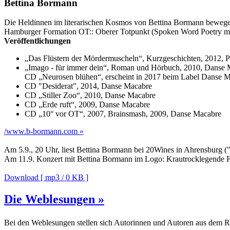
Bettina Bormann
Die Heldinnen im literarischen Kosmos von Bettina Bormann bewegen
Hamburger Formation OT:: Oberer Totpunkt (Spoken Word Poetry mit E
Veröffentlichungen
„Das Flüstern der Mördermuscheln“, Kurzgeschichten, 2012, 
„Imago - für immer dein“, Roman und Hörbuch, 2010, Danse 
CD „Neurosen blühen“, erscheint in 2017 beim Label Danse 
CD "Desiderat", 2014, Danse Macabre
CD „Stiller Zoo“, 2010, Danse Macabre
CD „Erde ruft“, 2009, Danse Macabre
CD „10° vor OT“, 2007, Brainsmash, 2009, Danse Macabre
/www.b-bormann.com »
Am 5.9., 20 Uhr, liest Bettina Bormann bei 20Wines in Ahrensburg 
Am 11.9. Konzert mit Bettina Bormann im Logo: Krautrocklegende F
Download [ mp3 / 0 KB ]
Die Weblesungen »
Bei den Weblesungen stellen sich Autorinnen und Autoren aus dem