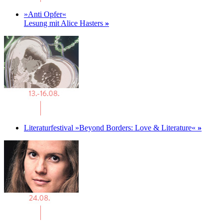
»Anti Opfer«
Lesung mit Alice Hasters
»
Literaturfestival »Beyond Borders: Love & Literature«
»