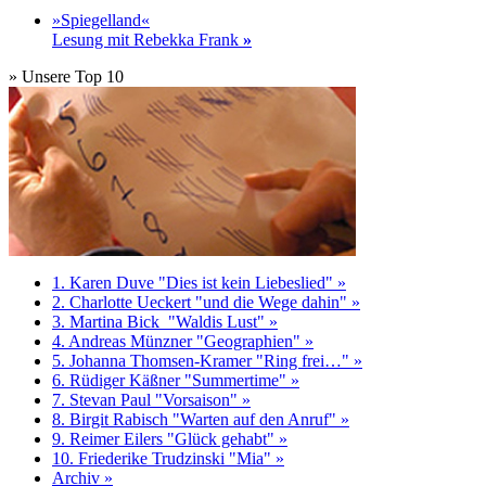
»Spiegelland«
Lesung mit Rebekka Frank
»
» Unsere Top 10
1. Karen Duve "Dies ist kein Liebeslied" »
2. Charlotte Ueckert "und die Wege dahin" »
3. Martina Bick "Waldis Lust" »
4. Andreas Münzner "Geographien" »
5. Johanna Thomsen-Kramer "Ring frei…" »
6. Rüdiger Käßner "Summertime" »
7. Stevan Paul "Vorsaison" »
8. Birgit Rabisch "Warten auf den Anruf" »
9. Reimer Eilers "Glück gehabt" »
10. Friederike Trudzinski "Mia" »
Archiv »