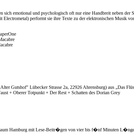
 sich emotional und psychologisch oft nur eine Handbreit neben der 
lectrometal) performt sie ihre Texte zu der elektronischen Musik vo
PaperOne
Macabre
Macabre
("Alter Gutshof" Lübecker Strasse 2a, 22926 Ahrensburg) aus „Das Fl
aust + Oberer Totpunkt + Der Rest + Schatten des Dorian Grey
 Raum Hamburg mit Lese-Beitr�gen von vier bis f�nf Minuten L�nge