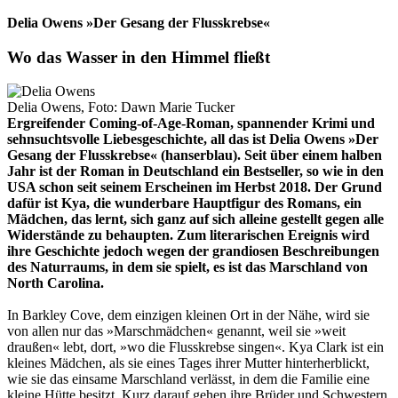
Delia Owens »Der Gesang der Flusskrebse«
Wo das Wasser in den Himmel fließt
Delia Owens, Foto: Dawn Marie Tucker
Ergreifender Coming-of-Age-Roman, spannender Krimi und
sehnsuchtsvolle Liebesgeschichte, all das ist Delia Owens »Der
Gesang der Flusskrebse« (hanserblau). Seit über einem halben
Jahr ist der Roman in Deutschland ein Bestseller, so wie in den
USA schon seit seinem Erscheinen im Herbst 2018. Der Grund
dafür ist Kya, die wunderbare Hauptfigur des Romans, ein
Mädchen, das lernt, sich ganz auf sich alleine gestellt gegen alle
Widerstände zu behaupten. Zum literarischen Ereignis wird
ihre Geschichte jedoch wegen der grandiosen Beschreibungen
des Naturraums, in dem sie spielt, es ist das Marschland von
North Carolina.
In Barkley Cove, dem einzigen kleinen Ort in der Nähe, wird sie
von allen nur das »Marschmädchen« genannt, weil sie »weit
draußen« lebt, dort, »wo die Flusskrebse singen«. Kya Clark ist ein
kleines Mädchen, als sie eines Tages ihrer Mutter hinterherblickt,
wie sie das einsame Marschland verlässt, in dem die Familie eine
kleine Hütte besitzt. Kurz darauf gehen ihre Brüder und Schwestern,