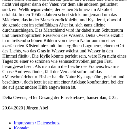
nicht viel später dann der Vater, vor dem alle anderen geflüchtet
sind, ein Weltkriegsinvalide, der seinen Schmerz im Alkohol
ertränkt. In den 1950er-Jahren schert sich kaum jemand um das
Mädchen, das in der Marsch zurückbleibt, und Kya lernt, obwohl
sie gerade erst im schulfähigen Alter ist, sich ganz alleine
durchzuschlagen. Das Marschland wird ihr dabei zum Schutzraum
und unerschöpflichen Reservoir des Wissens. Delia Owens erzählt
in mitreißend schönen Bildern von diesem Naturraum an einer
»zerfaserten Küstenlinie« mit ihren »grünen Lagunen«, einem »Ort
des Lichts, wo das Gras in Wasser wächst und Wasser in den
Himmel fließt«. Die Idylle könnte perfekt sein, wäre Kya nicht eines
Tages zu einer so schönen wie sehnsuchtsvollen jungen Frau
herangewachsen. Als man dann die Leiche des Frauenschwarms
Chase Andrews findet, fällt der Verdacht sofort auf das
»Marschmädchen«. Bisher hat die Natur Kya »genährt, gelehrt und
beschützt«, doch jetzt ist sie mit einer Anklage konfrontiert, bei der
sie auf ganz andere Hilfe angewiesen ist.
Delia Owens, »Der Gesang der Flusskrebse«, hanserblau, € 22,–
20.04.2020 | Jürgen Abel
Impressum / Datenschutz
Kontakt