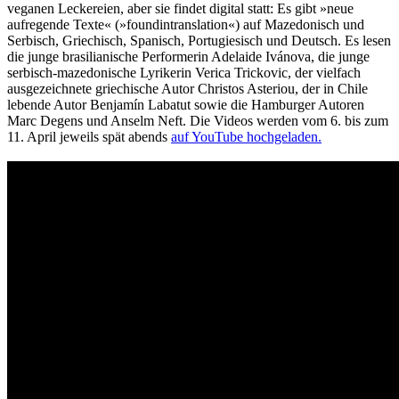
veganen Leckereien, aber sie findet digital statt: Es gibt »neue
aufregende Texte« (»foundintranslation«) auf Mazedonisch und
Serbisch, Griechisch, Spanisch, Portugiesisch und Deutsch. Es lesen
die junge brasilianische Performerin Adelaide Ivánova, die junge
serbisch-mazedonische Lyrikerin Verica Trickovic, der vielfach
ausgezeichnete griechische Autor Christos Asteriou, der in Chile
lebende Autor Benjamín Labatut sowie die Hamburger Autoren
Marc Degens und Anselm Neft. Die Videos werden vom 6. bis zum
11. April jeweils spät abends
auf YouTube hochgeladen.