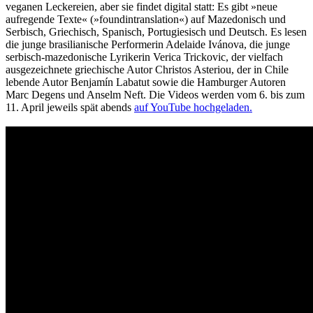
veganen Leckereien, aber sie findet digital statt: Es gibt »neue
aufregende Texte« (»foundintranslation«) auf Mazedonisch und
Serbisch, Griechisch, Spanisch, Portugiesisch und Deutsch. Es lesen
die junge brasilianische Performerin Adelaide Ivánova, die junge
serbisch-mazedonische Lyrikerin Verica Trickovic, der vielfach
ausgezeichnete griechische Autor Christos Asteriou, der in Chile
lebende Autor Benjamín Labatut sowie die Hamburger Autoren
Marc Degens und Anselm Neft. Die Videos werden vom 6. bis zum
11. April jeweils spät abends
auf YouTube hochgeladen.