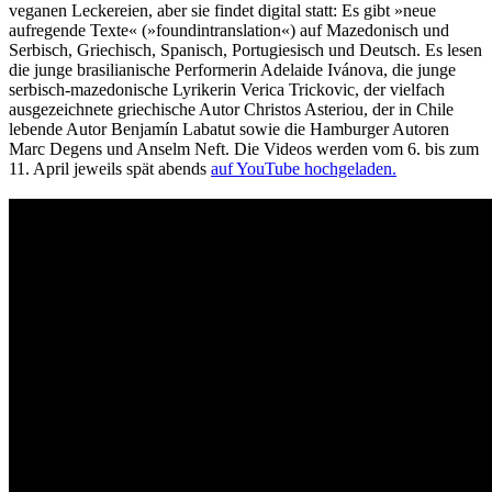
veganen Leckereien, aber sie findet digital statt: Es gibt »neue
aufregende Texte« (»foundintranslation«) auf Mazedonisch und
Serbisch, Griechisch, Spanisch, Portugiesisch und Deutsch. Es lesen
die junge brasilianische Performerin Adelaide Ivánova, die junge
serbisch-mazedonische Lyrikerin Verica Trickovic, der vielfach
ausgezeichnete griechische Autor Christos Asteriou, der in Chile
lebende Autor Benjamín Labatut sowie die Hamburger Autoren
Marc Degens und Anselm Neft. Die Videos werden vom 6. bis zum
11. April jeweils spät abends
auf YouTube hochgeladen.