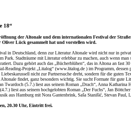
e 18“
ffnung der Altonale und dem internationalen Festival der Straßen
r Oliver Lück gesammelt hat und vorstellen wird.
stival in Deutschland, denn zur Literatur Altonale wird nicht nur in pr
im Park. Stadträume mit Literatur erlebbar zu machen, auch wenn man si
uratiert. Dazu gehört auch das „Bücherblühen“, das in Altona an fast 3
ial-Reading-Projekt „Litalog“ (www.litalog.de ) im Programm, dessen po
as Liebeskarussell nicht zur Partnersuche dreht, sondern für die guten
tur Altonale findet, ganz besonders wichtig. Sie sucht Formate für gute L
n Twardoch (5.7.) liest aus seinem Roman „Drach“, Anna Katharina Ha
7.) liest aus seinem hochgelobten Roman „Der Fuchs“, Jan Böttcher 
 Musik aus Hamburg mit Nora Gantenbrink, Saša Stanišić, Stevan Paul, L
, 20.30 Uhr, Eintritt frei.