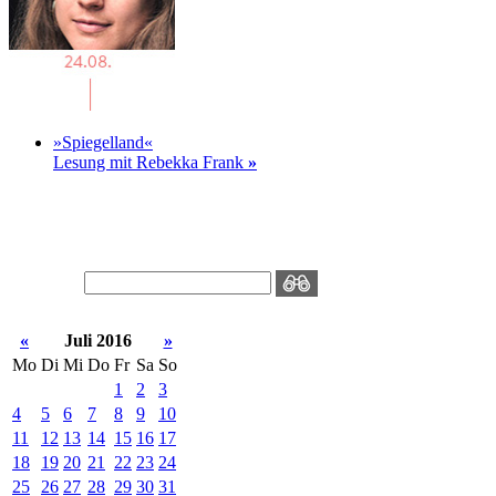
»Spiegelland«
Lesung mit Rebekka Frank
»
«
Juli 2016
»
Mo
Di
Mi
Do
Fr
Sa
So
1
2
3
4
5
6
7
8
9
10
11
12
13
14
15
16
17
18
19
20
21
22
23
24
25
26
27
28
29
30
31