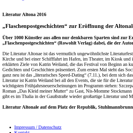
Literatur Altona 2016
„Flaschenpostgeschichten“ zur Eröffnung der Altonal
Über 1000 Künstler aus allen nur denkbaren Sparten sind zur Erö
„Flaschenpostgeschichten“ (Rowohlt Verlag) dabei, die der Auto
Die Literatur Altonae ist das vermutlich ungewöhnlichste Literaturfe
Kirche und bei einer Schifffahrt im Hafen, im Theater, im Kiosk und 
erklärten Ziele von Katrin Weiland, die das Festival von Beginn an k
Gedichten und Geschichten präsentiert. Zum ersten Mal steht das Soc
ganz neu ist das „literarisches Speed-Dating“ (7.11.), bei dem sich d
Literatur ist Katrin Weiland bei all den Events, die sie für die Litera
wichtigsten Frühjahrsneuerscheinungen im Programm stehen: Szczepa
Roman „Das Kleid meiner Mutter“ zu Gast, Nis-Momme Stockmann (4.
gibt es im Thalia in der Gaußstraße wieder großartige Literatur und
Literatur Altonale auf dem Platz der Republik, Stuhlmannbrunnen
Impressum / Datenschutz
Kontakt