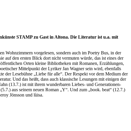
künste STAMP zu Gast in Altona. Die Literatur ist u.a. mit
ivaten Wohnzimmern vorgelesen, sondern auch im Poetry Bus, in der
e auf den ersten Blick dort nicht vermuten würde, das ist eines der
0 öffentlichen Orten kleine Bibliotheken mit Romanen, Erzählungen,
etischer Mittelpunkt der Lyriker Jan Wagner sein wird, ebenfalls
 Texte der Lesebühne „Liebe für alle“. Der Respekt vor dem Medium der
iteratur. Und das heißt, dass auch klassische Lesungen mit einigen der
hn (13.7.) ist mit ihrem wunderbaren Liebes- und Generationen-
(5.7.) aus seinem neuen Roman „Y“. Und zum „book. beat“ (12.7.)
eroy Jönsson und lùisa.