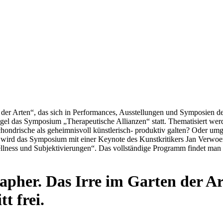
n der Arten“, das sich in Performances, Ausstellungen und Symposie
das Symposium „Therapeutische Allianzen“ statt. Thematisiert werden 
chondrische als geheimnisvoll künstlerisch- produktiv galten? Oder um
wird das Symposium mit einer Keynote des Kunstkritikers Jan Verwoert
ness und Subjektivierungen“. Das vollständige Programm findet man i
tapher. Das Irre im Garten der A
t frei.