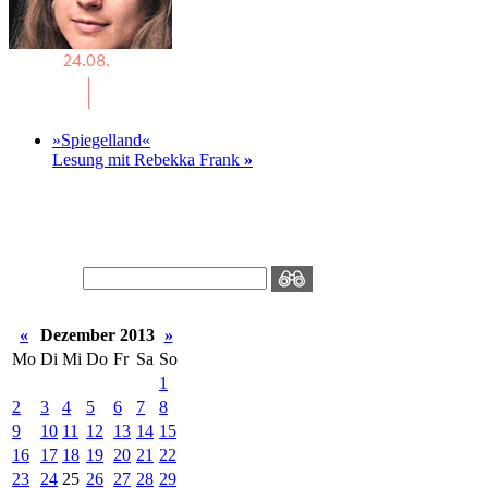
»Spiegelland«
Lesung mit Rebekka Frank
»
«
Dezember 2013
»
Mo
Di
Mi
Do
Fr
Sa
So
1
2
3
4
5
6
7
8
9
10
11
12
13
14
15
16
17
18
19
20
21
22
23
24
25
26
27
28
29