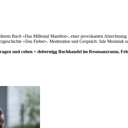
s ihrem Buch »Das Millenial Manifest«, einer provokanten Abrechnung mi
urzgeschichte »Das Fieber«. Moderation und Gespräch: Jule Mosiniak u
fragen und cohen + dobernigg Buchhandel im Resonanzraum, Feldst