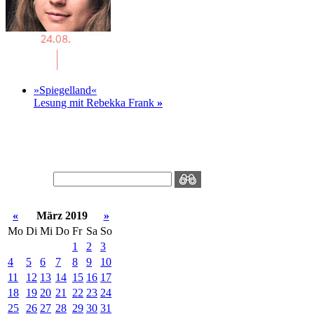
»Spiegelland«
Lesung mit Rebekka Frank
»
«
März 2019
»
Mo
Di
Mi
Do
Fr
Sa
So
1
2
3
4
5
6
7
8
9
10
11
12
13
14
15
16
17
18
19
20
21
22
23
24
25
26
27
28
29
30
31