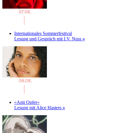
Internationales Sommerfestival
Lesung und Gespräch mit I.V. Nuss
»
»Anti Opfer«
Lesung mit Alice Hasters
»