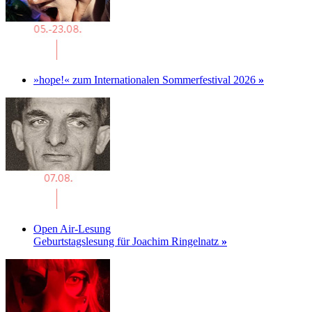
»hope!« zum Internationalen Sommerfestival 2026
»
Open Air-Lesung
Geburtstagslesung für Joachim Ringelnatz
»