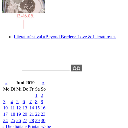
Literaturfestival »Beyond Borders: Love & Literature«
»
«
Juni 2019
»
Mo
Di
Mi
Do
Fr
Sa
So
1
2
3
4
5
6
7
8
9
10
11
12
13
14
15
16
17
18
19
20
21
22
23
24
25
26
27
28
29
30
» Die digitale Printausgabe