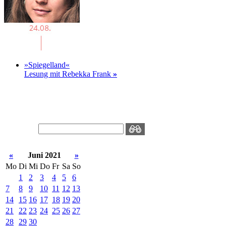
»Spiegelland«
Lesung mit Rebekka Frank
»
«
Juni 2021
»
Mo
Di
Mi
Do
Fr
Sa
So
1
2
3
4
5
6
7
8
9
10
11
12
13
14
15
16
17
18
19
20
21
22
23
24
25
26
27
28
29
30