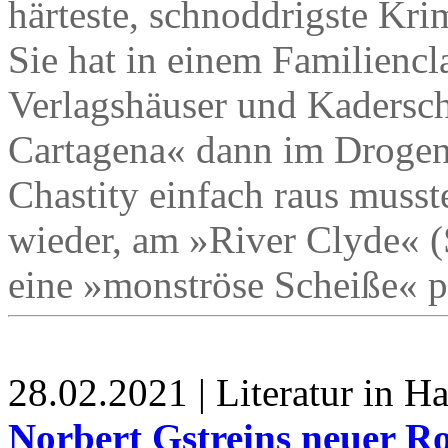
härteste, schnoddrigste Kri
Sie hat in einem Familiencla
Verlagshäuser und Kaderschm
Cartagena« dann im Drogen
Chastity einfach raus musst
wieder, am »River Clyde« (
eine »monströse Scheiße« pa
28.02.2021 | Literatur in 
Norbert Gstreins neuer R