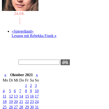
»Spiegelland«
Lesung mit Rebekka Frank
»
«
Oktober 2021
»
Mo
Di
Mi
Do
Fr
Sa
So
1
2
3
4
5
6
7
8
9
10
11
12
13
14
15
16
17
18
19
20
21
22
23
24
25
26
27
28
29
30
31