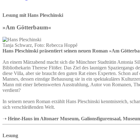
Lesung mit Hans Pleschinski
»Am Götterbaum«
Tanja Schwarz, Foto: Rebecca Hoppé
Hans Pleschinski präsentiert seinen neuen Roman »Am Götterbau
An einem Märzabend macht sich die Münchner Stadträtin Antonia Silber
Bibliothekarin Therese Flößer. Das Ziel des launigen Spaziergangs der
diese Villa, aber sie braucht den guten Rat eines Experten. Schon a
Mannes, dessen einstige Behausung sie in ein spektakuläres Kulturzen
Mann mit einer liebenswerten Ausstrahlung, Autor von Romanen, Theat
verdient?
In seinem neuen Roman erzählt Hans Pleschinski kenntnisreich, sch
sich verschleißenden Welt.
➝
Heine-Haus im Altonaer Museum, Galionsfigurensaal, Museums
Lesung