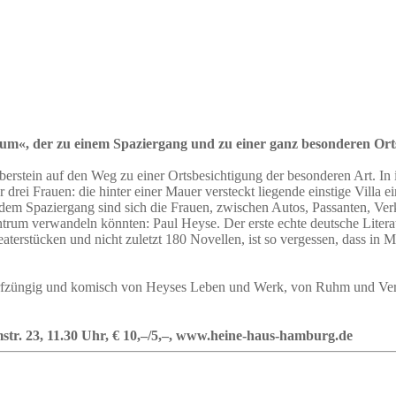
m«, der zu einem Spaziergang und zu einer ganz besonderen Orts
stein auf den Weg zu einer Ortsbesichtigung der besonderen Art. In ihr
 drei Frauen: die hinter einer Mauer versteckt liegende einstige Villa 
uf dem Spaziergang sind sich die Frauen, zwischen Autos, Passanten, 
trum verwandeln könnten: Paul Heyse. Der erste echte deutsche Literat
erstücken und nicht zuletzt 180 Novellen, ist so vergessen, dass in M
arfzüngig und komisch von Heyses Leben und Werk, von Ruhm und Vergä
tr. 23, 11.30 Uhr, € 10,–/5,–, www.heine-haus-hamburg.de