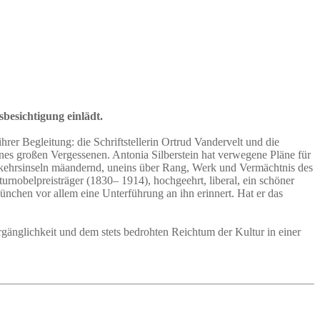
besichtigung einlädt.
er Begleitung: die Schriftstellerin Ortrud Vandervelt und die
eines großen Vergessenen. Antonia Silberstein hat verwegene Pläne für
Verkehrsinseln mäandernd, uneins über Rang, Werk und Vermächtnis des
urnobelpreisträger (1830– 1914), hochgeehrt, liberal, ein schöner
ünchen vor allem eine Unterführung an ihn erinnert. Hat er das
nglichkeit und dem stets bedrohten Reichtum der Kultur in einer