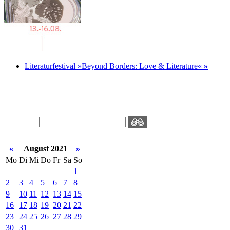
Literaturfestival »Beyond Borders: Love & Literature«
»
«
August 2021
»
Mo
Di
Mi
Do
Fr
Sa
So
1
2
3
4
5
6
7
8
9
10
11
12
13
14
15
16
17
18
19
20
21
22
23
24
25
26
27
28
29
30
31