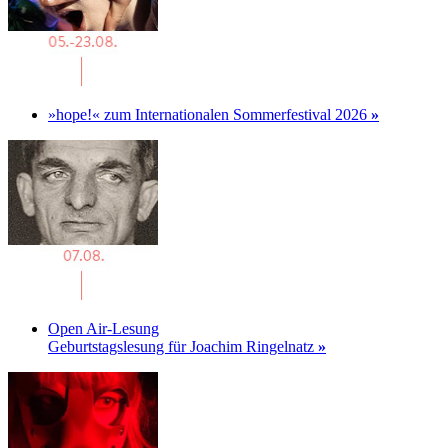
»hope!« zum Internationalen Sommerfestival 2026
»
Open Air-Lesung
Geburtstagslesung für Joachim Ringelnatz
»