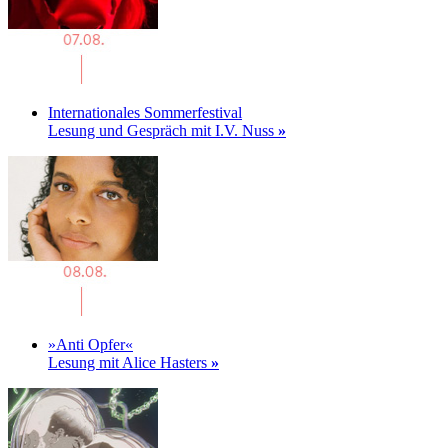
Internationales Sommerfestival
Lesung und Gespräch mit I.V. Nuss
»
»Anti Opfer«
Lesung mit Alice Hasters
»