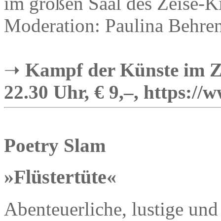
im großen Saal des Zeise-
Moderation: Paulina Behren
➝
Kampf der Künste im Ze
22.30 Uhr, € 9,–, https://
Poetry Slam
»Flüstertüte«
Abenteuerliche, lustige un